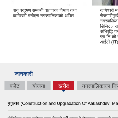
धी वातावरण विभाग तथा
कागेश्वरी मनोहरा नगरपालिकाले युवाहरु
नगरपालिकाको अपिल
रोजगारीमुखी बनाउने आफ्नै
नगरपालिकाभित्र अवसर सिर्जना गर्ने तथ
डिजिटल साक्षरता र कार्यस्थल तत्परता
अभिवृद्धि गर्ने उद्देश्यका साथ जेनेस सोलु
प्रा.लि.को सहकार्यमा निःशुल्क १० दिने
आईटी (IT) तालिम कार्यशाला प्रारम्भ
जानकारी
बजेट
योजना
खरीद
नगरपालिकाका निर्
(active
tab)
मुचुल्का (Construction and Upgradation Of Aakashdevi M