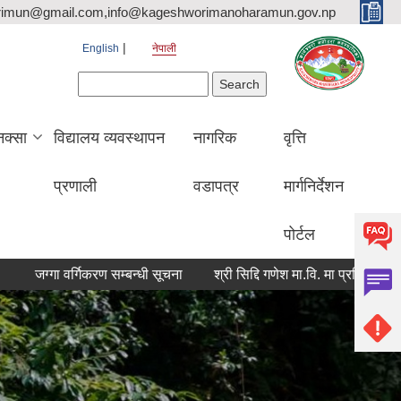
rimun@gmail.com,info@kageshworimanoharamun.gov.np
English
नेपाली
Search form
Search
क्सा
विद्यालय व्यवस्थापन
नागरिक
वृत्ति
प्रणाली
वडापत्र
मार्गनिर्देशन
पोर्टल
्गा वर्गिकरण सम्बन्धी सूचना
श्री सिद्दि गणेश मा.वि. मा प्रशिक्षक(बाली विज्