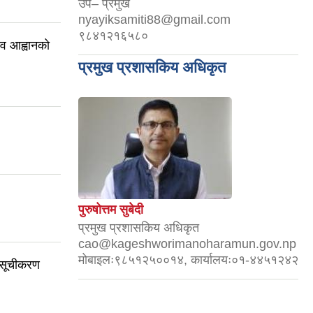
उप– प्रमुख
nyayiksamiti88@gmail.com
९८४१२१६५८०
ाव आह्वानको
प्रमुख प्रशासकिय अधिकृत
पुरुषोत्तम सुबेदी
प्रमुख प्रशासकिय अधिकृत
cao@kageshworimanoharamun.gov.np
मोबाइलः९८५१२५००१४, कार्यालयः०१-४४५१२४२
 सूचीकरण