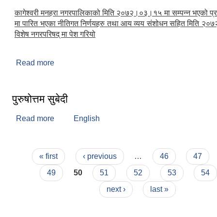
कागेश्वरी मनहरा नगरपालिकाको मिति २०७२।०३।१५ मा सम्पन्न भएको प्
मा पारित भएका नीतिगत निर्णयहरु तथा आय व्यय संशोधन सहित मिति २
विशेष नगरपरिषद् मा पेश गरियो
Read more
about विशेष नगरपरिषद (२०७२)
पुरुषोत्तम सुबेदी
Read more
about पुरुषोत्तम सुबेदी
English
Pages
« first
‹ previous
…
46
47
49
50
51
52
53
54
next ›
last »