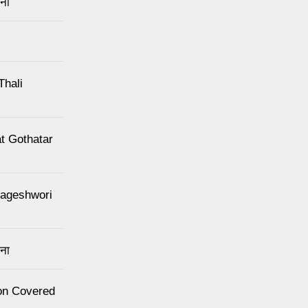
चना
Thali
 at Gothatar
 Kageshwori
चना
nton Covered