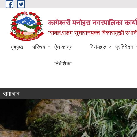
Skip to main content
कागेश्वरी मनोहरा नगरपालिका कार्
"सबल,सक्षम सुशासनयुक्त विकासमुखी स्था
गृहपृष्ठ
परिचय
ऐन कानुन
निर्णयहरु
प्रतिवेदन
निर्देशिका
व्यक्तिगत घटना दर्ता सप्ताह
समाचार