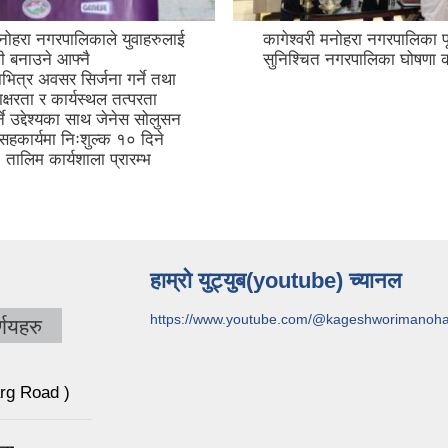
लाई
कागेश्वरी मनोहरा नगरपालिका पूर्ण खोप
काग
सुनिश्चित नगरपालिका घोषणा कार्यक्रम
प्र
ा
कार
सन
हाम्रो युट्युब(youtube) च्यानल
https://www.youtube.com/@kageshworimanoh
णयहरु
arg Road )