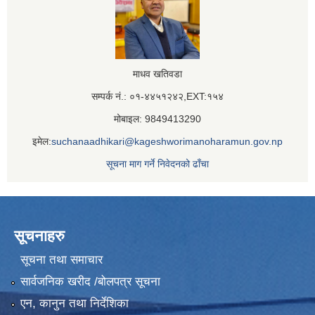
माधव खतिवडा
सम्पर्क नं.: ०१-४४५१२४२,EXT:१५४
मोबाइल: 9849413290
इमेल:
suchanaadhikari@kageshworimanoharamun.gov.np
सूचना माग गर्ने निवेदनको ढाँचा
सूचनाहरु
सूचना तथा समाचार
सार्वजनिक खरीद /बोलपत्र सूचना
एन, कानुन तथा निर्देशिका