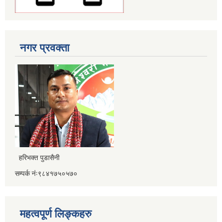
नगर प्रवक्ता
हरिभक्त पुडासैनी
सम्पर्क नंः९८४१७५०५७०
महत्वपूर्ण लिङ्कहरु