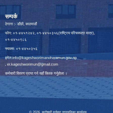
सम्पर्क
ठेगाना :- डाँछी, काठमाडौं
फोन: ०१-४४५१२४२, ०१-४४५०३५६(राष्ट्रिय परिचयपत्र मात्र),
०१-४४५०९८६
फ्याक्स: ०१-४४५०३५६
इमेल:
info@kageshworimanoharamun.gov.np
,
er.kageshworimun@gmail.com
कर्मचारी विवरण प्राप्त गर्न
यहाँ क्लिक
गर्नुहोला ।
© 2026 कागेश्वरी मनोहरा नगरपालिका कार्यालय