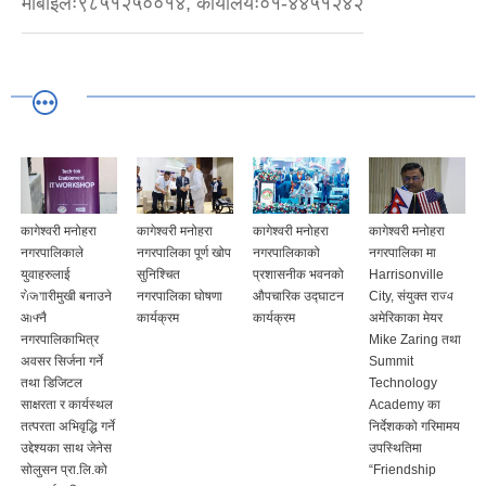
मोबाइलः९८५१२५००१४, कार्यालयः०१-४४५१२४२
कागेश्वरी मनोहरा
कागेश्वरी मनोहरा
कागेश्वरी मनोहरा
कागेश्वरी मनोहरा
नगरपालिकाले
नगरपालिका पूर्ण खोप
नगरपालिकाको
नगरपालिका मा
युवाहरुलाई
सुनिश्चित
प्रशासनीक भवनको
Harrisonville
रोजगारीमुखी बनाउने
नगरपालिका घोषणा
औपचारिक उद्घाटन
City, संयुक्त राज्य
आफ्नै
कार्यक्रम
कार्यक्रम
अमेरिकाका मेयर
नगरपालिकाभित्र
Mike Zaring तथा
अवसर सिर्जना गर्ने
Summit
तथा डिजिटल
Technology
साक्षरता र कार्यस्थल
Academy का
तत्परता अभिवृद्धि गर्ने
निर्देशकको गरिमामय
उद्देश्यका साथ जेनेस
उपस्थितिमा
सोलुसन प्रा.लि.को
“Friendship