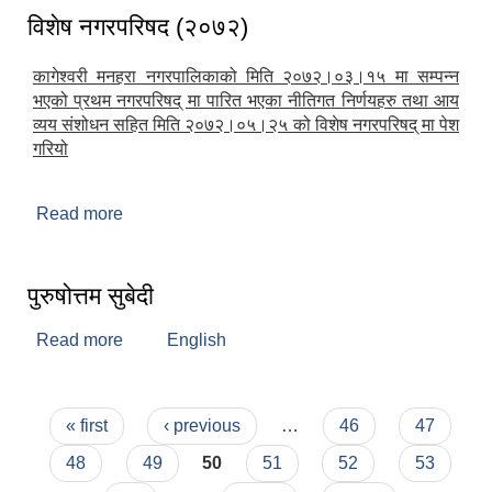
विशेष नगरपरिषद (२०७२)
कागेश्वरी मनहरा नगरपालिकाको मिति २०७२।०३।१५ मा सम्पन्न
भएको प्रथम नगरपरिषद् मा पारित भएका नीतिगत निर्णयहरु तथा आय
व्यय संशोधन सहित मिति २०७२।०५।२५ को विशेष नगरपरिषद् मा पेश
गरियो
Read more
about विशेष नगरपरिषद (२०७२)
पुरुषोत्तम सुबेदी
Read more
about पुरुषोत्तम सुबेदी
English
Pages
« first
‹ previous
…
46
47
48
49
50
51
52
53