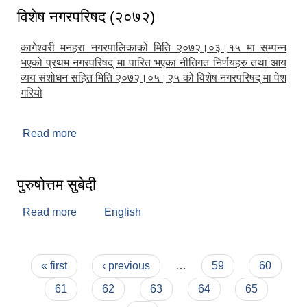
विशेष नगरपरिषद (२०७२)
कागेश्वरी मनहरा नगरपालिकाको मिति २०७२।०३।१५ मा सम्पन्न
भएको प्रथम नगरपरिषद् मा पारित भएका नीतिगत निर्णयहरु तथा आय
व्यय संशोधन सहित मिति २०७२।०५।२५ को विशेष नगरपरिषद् मा पेश
गरियो
Read more
about विशेष नगरपरिषद (२०७२)
पुरुषोत्तम सुबेदी
Read more
about पुरुषोत्तम सुबेदी
English
Pages
« first
‹ previous
…
59
60
61
62
63
64
65