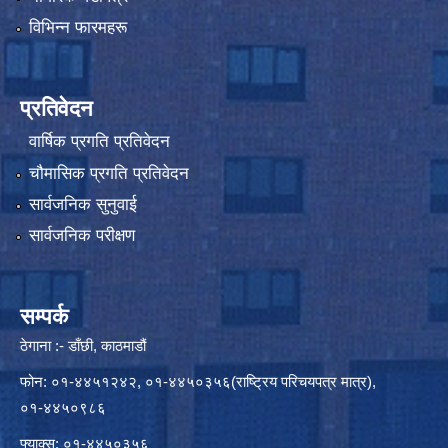
विभिन्न फारमहरू
प्रतिवेदन
वार्षिक प्रगति प्रतिवेदन
चौमासिक प्रगति प्रतिवेदन
सार्वजनिक सुनुवाई
सार्वजनिक परीक्षण
सम्पर्क
ठेगाना :- डाँछी, काठमाडौं
फोन: ०१-४४५१२४२, ०१-४४५०३५६(राष्ट्रिय परिचयपत्र मात्र),
०१-४४५०९८६
फ्याक्स: ०१-४४५०३५६