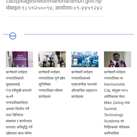
cao@kageshworimanoharamun.gov.np
मोबाइलः९८५१२५००१४, कार्यालयः०१-४४५१२४२
कागेश्वरी मनोहरा
कागेश्वरी मनोहरा
कागेश्वरी मनोहरा
कागेश्वरी मनोहरा
नगरपालिकाले
नगरपालिका पूर्ण खोप
नगरपालिकाको
नगरपालिका मा
युवाहरुलाई
सुनिश्चित
प्रशासनीक भवनको
Harrisonville
रोजगारीमुखी बनाउने
नगरपालिका घोषणा
औपचारिक उद्घाटन
City, संयुक्त राज्य
आफ्नै
कार्यक्रम
कार्यक्रम
अमेरिकाका मेयर
नगरपालिकाभित्र
Mike Zaring तथा
अवसर सिर्जना गर्ने
Summit
तथा डिजिटल
Technology
साक्षरता र कार्यस्थल
Academy का
तत्परता अभिवृद्धि गर्ने
निर्देशकको गरिमामय
उद्देश्यका साथ जेनेस
उपस्थितिमा