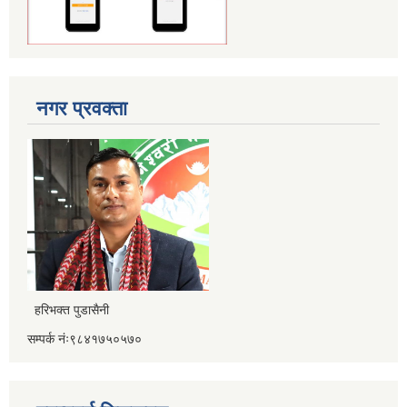
नगर प्रवक्ता
हरिभक्त पुडासैनी
सम्पर्क नंः९८४१७५०५७०