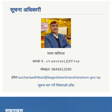
सूचना अधिकारी
माधव खतिवडा
सम्पर्क नं.: ०१-४४५१२४२,EXT:१५४
मोबाइल: 9849413290
इमेल:
suchanaadhikari@kageshworimanoharamun.gov.np
सूचना माग गर्ने निवेदनको ढाँचा
सूचनाहरु