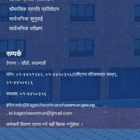
चौमासिक प्रगति प्रतिवेदन
सार्वजनिक सुनुवाई
सार्वजनिक परीक्षण
सम्पर्क
ठेगाना :- डाँछी, काठमाडौं
फोन: ०१-४४५१२४२, ०१-४४५०३५६(राष्ट्रिय परिचयपत्र मात्र),
०१-४४५०९८६
फ्याक्स: ०१-४४५०३५६
इमेल:
info@kageshworimanoharamun.gov.np
,
er.kageshworimun@gmail.com
कर्मचारी विवरण प्राप्त गर्न
यहाँ क्लिक
गर्नुहोला ।