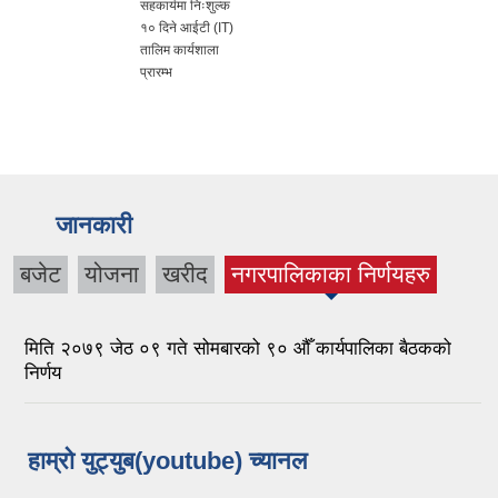
सहकार्यमा निःशुल्क
१० दिने आईटी (IT)
तालिम कार्यशाला
प्रारम्भ
जानकारी
बजेट
योजना
खरीद
नगरपालिकाका निर्णयहरु
(active tab)
मिति २०७९ जेठ ०९ गते सोमबारको ९० औँ कार्यपालिका बैठकको
निर्णय
हाम्रो युट्युब(youtube) च्यानल