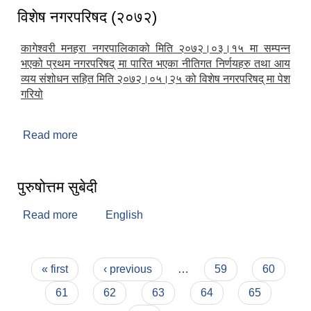
विशेष नगरपरिषद (२०७२)
कागेश्वरी मनहरा नगरपालिकाको मिति २०७२।०३।१५ मा सम्पन्न
भएको प्रथम नगरपरिषद् मा पारित भएका नीतिगत निर्णयहरु तथा आय
व्यय संशोधन सहित मिति २०७२।०५।२५ को विशेष नगरपरिषद् मा पेश
गरियो
Read more
about विशेष नगरपरिषद (२०७२)
पुरुषोत्तम सुबेदी
Read more
about पुरुषोत्तम सुबेदी
English
Pages
« first
‹ previous
…
59
60
61
62
63
64
65