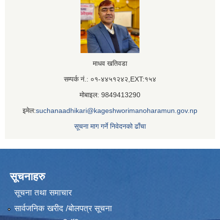
माधव खतिवडा
सम्पर्क नं.: ०१-४४५१२४२,EXT:१५४
मोबाइल: 9849413290
इमेल:
suchanaadhikari@kageshworimanoharamun.gov.np
सूचना माग गर्ने निवेदनको ढाँचा
सूचनाहरु
सूचना तथा समाचार
सार्वजनिक खरीद /बोलपत्र सूचना