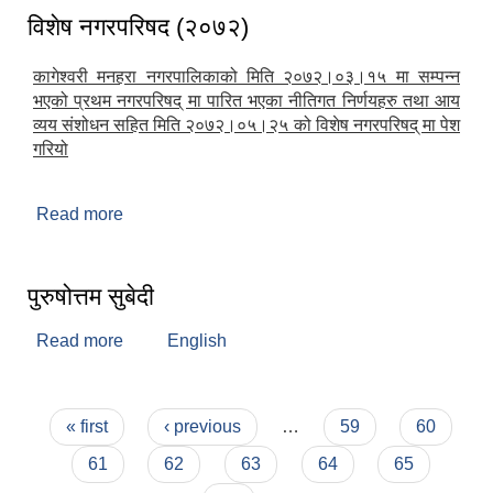
विशेष नगरपरिषद (२०७२)
कागेश्वरी मनहरा नगरपालिकाको मिति २०७२।०३।१५ मा सम्पन्न
भएको प्रथम नगरपरिषद् मा पारित भएका नीतिगत निर्णयहरु तथा आय
व्यय संशोधन सहित मिति २०७२।०५।२५ को विशेष नगरपरिषद् मा पेश
गरियो
Read more
about विशेष नगरपरिषद (२०७२)
पुरुषोत्तम सुबेदी
Read more
about पुरुषोत्तम सुबेदी
English
Pages
« first
‹ previous
…
59
60
61
62
63
64
65