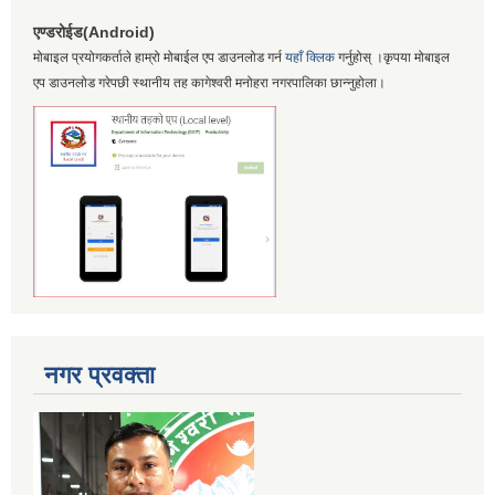
एण्डरोईड(Android)
मोबाइल प्रयोगकर्ताले हाम्रो मोबाईल एप डाउनलोड गर्न
यहाँ क्लिक
गर्नुहोस् ।कृपया मोबाइल
एप डाउनलोड गरेपछी स्थानीय तह कागेश्वरी मनोहरा नगरपालिका छान्नुहोला।
नगर प्रवक्ता