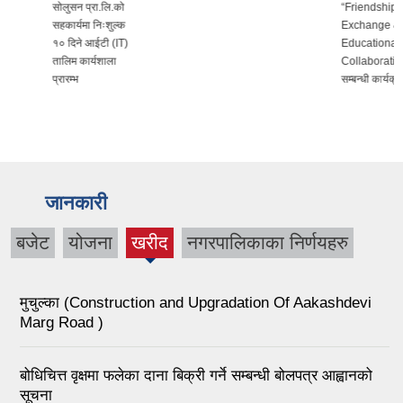
सोलुसन प्रा.लि.को
“Friendship
सहकार्यमा निःशुल्क
Exchange &
१० दिने आईटी (IT)
Educational
तालिम कार्यशाला
Collaboration”
प्रारम्भ
सम्बन्धी कार्यक्रम
जानकारी
बजेट
योजना
खरीद
नगरपालिकाका निर्णयहरु
(active
tab)
मुचुल्का (Construction and Upgradation Of Aakashdevi
Marg Road )
बोधिचित्त वृक्षमा फलेका दाना बिक्री गर्ने सम्बन्धी बोलपत्र आह्वानको
सूचना