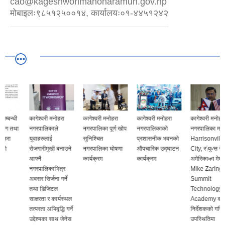
cao@kageshworimanoharamun.gov.np
मोबाइलः९८५१२५००१४, कार्यालयः०१-४४५१२४२
कागेश्वरी मनोहरा
कागेश्वरी मनोहरा
कागेश्वरी मनोहरा
कागेश्वरी मनोहरा
नगरपालिकाले
नगरपालिका पूर्ण खोप
नगरपालिकाको
नगरपालिका मा
युवाहरुलाई
सुनिश्चित
प्रशासनीक भवनको
Harrisonville
रोजगारीमुखी बनाउने
नगरपालिका घोषणा
औपचारिक उद्घाटन
City, संयुक्त राज्य
आफ्नै
कार्यक्रम
कार्यक्रम
अमेरिकाका मेयर
नगरपालिकाभित्र
Mike Zaring तथा
अवसर सिर्जना गर्ने
Summit
तथा डिजिटल
Technology
साक्षरता र कार्यस्थल
Academy का
तत्परता अभिवृद्धि गर्ने
निर्देशकको गरिमामय
उद्देश्यका साथ जेनेस
उपस्थितिमा