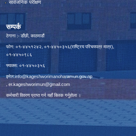
सार्वजनिक परीक्षण
सम्पर्क
ठेगाना :- डाँछी, काठमाडौं
फोन: ०१-४४५१२४२, ०१-४४५०३५६(राष्ट्रिय परिचयपत्र मात्र),
०१-४४५०९८६
फ्याक्स: ०१-४४५०३५६
इमेल:
info@kageshworimanoharamun.gov.np
,
er.kageshworimun@gmail.com
कर्मचारी विवरण प्राप्त गर्न
यहाँ क्लिक
गर्नुहोला ।