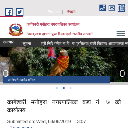
Skip to main content
English
नेपाली
कागेश्वरी मनोहरा नगरपालिका कार्यालय
"सबल,सक्षम सुशासनयुक्त विकासमुखी स्थानीय सरकार"
समाचार
्बन्धी सूचना
श्री सिद्दि गणेश मा.वि. मा प्रशिक्षक(बाली विज्ञान) आवश्यकता सम्बन्धी सूच
व्यक्तिगत घटना दर्ता सप्ताह
नवतनधाम
कागेश्वरी महादेव मन्दिर
कागेश्वरी मनोहरा नगरपालिका वडा नं. ७ को
कार्यालय
Submitted on:
Wed, 03/06/2019 - 13:07
Read more
about कागेश्वरी मनोहरा नगरपालिका वडा नं. ७ को