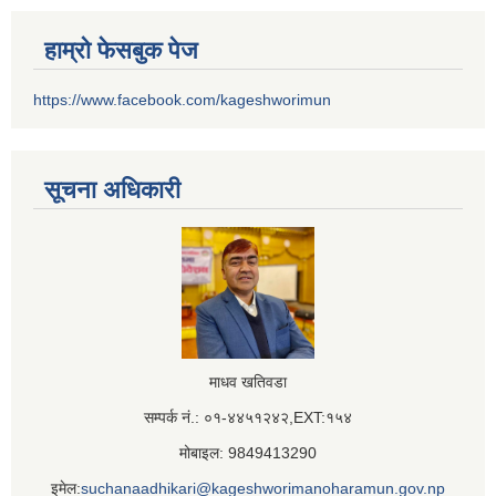
हाम्रो फेसबुक पेज
https://www.facebook.com/kageshworimun
सूचना अधिकारी
माधव खतिवडा
सम्पर्क नं.: ०१-४४५१२४२,EXT:१५४
मोबाइल: 9849413290
इमेल:
suchanaadhikari@kageshworimanoharamun.gov.np