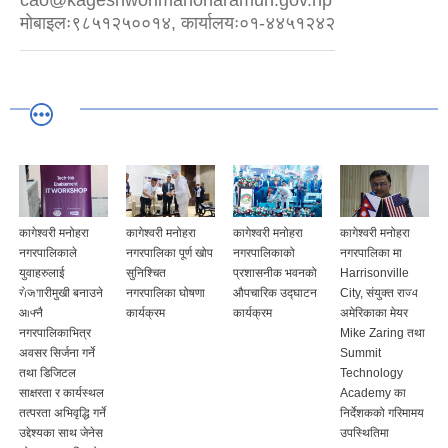
cao@kageshworimanoharamun.gov.np
मोबाइलः९८५१२५००१४, कार्यालयः०१-४४५१२४२
कागेश्वरी मनोहरा
कागेश्वरी मनोहरा
कागेश्वरी मनोहरा
कागेश्वरी मनोहरा
नगरपालिकाले
नगरपालिका पूर्ण खोप
नगरपालिकाको
नगरपालिका मा
युवाहरुलाई
सुनिश्चित
प्रशासनीक भवनको
Harrisonville
रोजगारीमुखी बनाउने
नगरपालिका घोषणा
औपचारिक उद्घाटन
City, संयुक्त राज्य
आफ्नै
कार्यक्रम
कार्यक्रम
अमेरिकाका मेयर
नगरपालिकाभित्र
Mike Zaring तथा
अवसर सिर्जना गर्ने
Summit
तथा डिजिटल
Technology
साक्षरता र कार्यस्थल
Academy का
तत्परता अभिवृद्धि गर्ने
निर्देशकको गरिमामय
उद्देश्यका साथ जेनेस
उपस्थितिमा