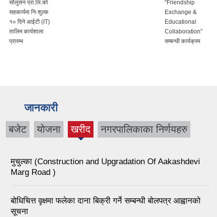
सोलुसन प्रा.लि.को
“Friendship
सहकार्यमा निःशुल्क
Exchange &
१० दिने आईटी (IT)
Educational
तालिम कार्यशाला
Collaboration”
प्रारम्भ
सम्बन्धी कार्यक्रम
जानकारी
बजेट
योजना
खरीद
नगरपालिकाका निर्णयहरु
(active
tab)
मुचुल्का (Construction and Upgradation Of Aakashdevi
Marg Road )
बोधिचित्त वृक्षमा फलेका दाना बिक्री गर्ने सम्बन्धी बोलपत्र आह्वानको
सूचना