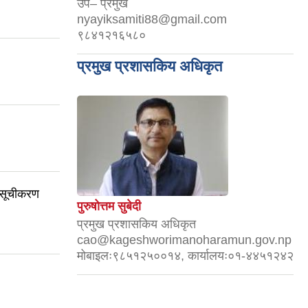
उप– प्रमुख
nyayiksamiti88@gmail.com
९८४१२१६५८०
प्रमुख प्रशासकिय अधिकृत
 सूचीकरण
पुरुषोत्तम सुबेदी
प्रमुख प्रशासकिय अधिकृत
cao@kageshworimanoharamun.gov.np
मोबाइलः९८५१२५००१४, कार्यालयः०१-४४५१२४२