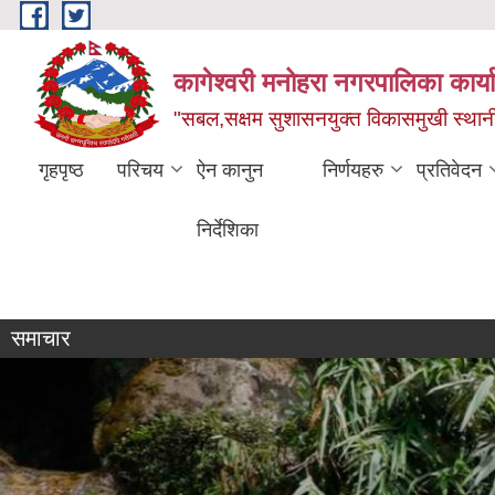
Skip to main content
कागेश्वरी मनोहरा नगरपालिका कार्
"सबल,सक्षम सुशासनयुक्त विकासमुखी स्था
गृहपृष्ठ
परिचय
ऐन कानुन
निर्णयहरु
प्रतिवेदन
निर्देशिका
व्यक्तिगत घटना दर्ता सप्ताह
समाचार