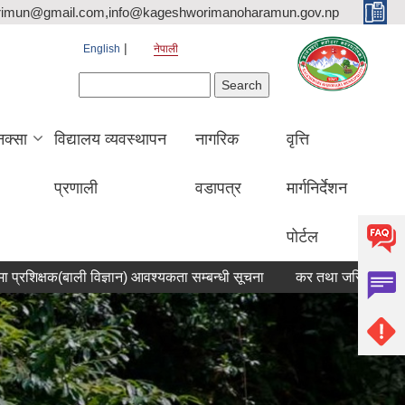
rimun@gmail.com,info@kageshworimanoharamun.gov.np
English
नेपाली
Search form
Search
क्सा
विद्यालय व्यवस्थापन
नागरिक
वृत्ति
प्रणाली
वडापत्र
मार्गनिर्देशन
पोर्टल
िक्षक(बाली विज्ञान) आवश्यकता सम्बन्धी सूचना
कर तथा जरिवाना छुट सम्बन्धी