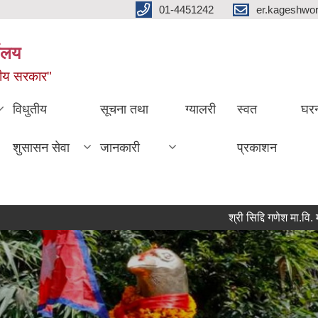
01-4451242
er.kageshwo
यालय
नीय सरकार"
विधुतीय
सूचना तथा
ग्यालरी
स्वत
घरन
शुसासन सेवा
जानकारी
प्रकाशन
श्री सिद्दि गणेश मा.वि. मा प्रश