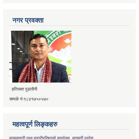
नगर प्रवक्ता
हरिभक्त पुडासैनी
सम्पर्क नंः९८४१७५०५७०
महत्वपूर्ण लिङ्कहरु
मुख्यमन्त्री तथा मन्त्रीपरिषदको कार्यालय ,बागमती प्रदेश