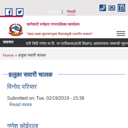
Skip to main content
English
नेपाली
कागेश्वरी मनोहरा नगरपालिका कार्यालय
"सबल,सक्षम सुशासनयुक्त विकासमुखी स्थानीय सरकार"
समाचार
सूचना
श्री सिद्दि गणेश मा.वि. मा प्रशिक्षक(बाली विज्ञान) आवश्यकता सम्बन्धी सूचना
You are here
Home
» हलुका सवारी चालक
हलुका सवारी चालक
विनोद परियार
Submitted on:
Tue, 02/19/2019 - 15:38
Read more
about विनोद परियार
गणेश कोईराला