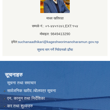
माधव खतिवडा
सम्पर्क नं.: ०१-४४५१२४२,EXT:१५४
मोबाइल: 9849413290
इमेल:
suchanaadhikari@kageshworimanoharamun.gov.np
सूचना माग गर्ने निवेदनको ढाँचा
सूचनाहरु
सूचना तथा समाचार
सार्वजनिक खरीद /बोलपत्र सूचना
एन, कानुन तथा निर्देशिका
कर तथा शुल्कहरु