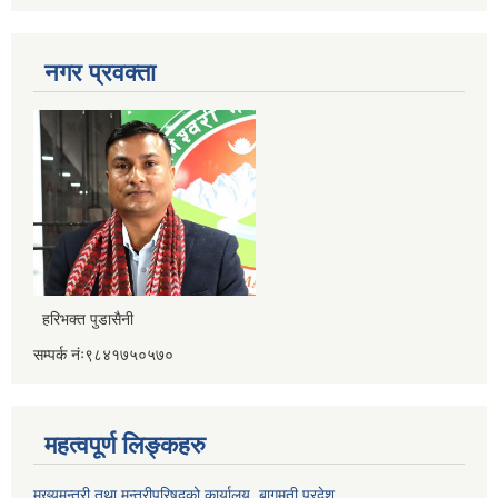
नगर प्रवक्ता
हरिभक्त पुडासैनी
सम्पर्क नंः९८४१७५०५७०
महत्वपूर्ण लिङ्कहरु
मुख्यमन्त्री तथा मन्त्रीपरिषदको कार्यालय ,बागमती प्रदेश