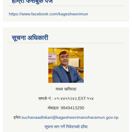
हाम्रो फेसबुक पेज
https://www.facebook.com/kageshworimun
सूचना अधिकारी
माधव खतिवडा
सम्पर्क नं.: ०१-४४५१२४२,EXT:१५४
मोबाइल: 9849413290
इमेल:
suchanaadhikari@kageshworimanoharamun.gov.np
सूचना माग गर्ने निवेदनको ढाँचा