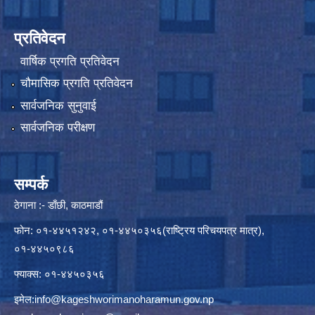
प्रतिवेदन
वार्षिक प्रगति प्रतिवेदन
चौमासिक प्रगति प्रतिवेदन
सार्वजनिक सुनुवाई
सार्वजनिक परीक्षण
सम्पर्क
ठेगाना :- डाँछी, काठमाडौं
फोन: ०१-४४५१२४२, ०१-४४५०३५६(राष्ट्रिय परिचयपत्र मात्र),
०१-४४५०९८६
फ्याक्स: ०१-४४५०३५६
इमेल:
info@kageshworimanoharamun.gov.np