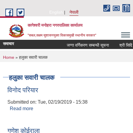
Skip to main content
English
नेपाली
कागेश्वरी मनोहरा नगरपालिका कार्यालय
"सबल,सक्षम सुशासनयुक्त विकासमुखी स्थानीय सरकार"
समाचार
जग्गा वर्गिकरण सम्बन्धी सूचना
श्री सिद्दि गणेश
You are here
Home
» हलुका सवारी चालक
हलुका सवारी चालक
विनोद परियार
Submitted on:
Tue, 02/19/2019 - 15:38
Read more
about विनोद परियार
गणेश कोईराला