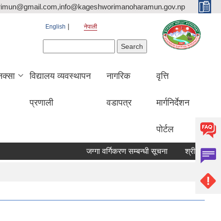
rimun@gmail.com,info@kageshworimanoharamun.gov.np
English
नेपाली
Search form
Search
क्सा
विद्यालय व्यवस्थापन
नागरिक
वृत्ति
प्रणाली
वडापत्र
मार्गनिर्देशन
पोर्टल
जग्गा वर्गिकरण सम्बन्धी सूचना
श्री सिद्दि गणेश मा