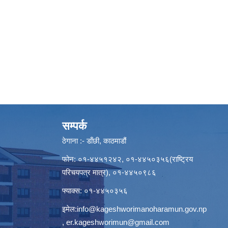
सम्पर्क
ठेगाना :- डाँछी, काठमाडौं
फोन: ०१-४४५१२४२, ०१-४४५०३५६(राष्ट्रिय
परिचयपत्र मात्र), ०१-४४५०९८६
फ्याक्स: ०१-४४५०३५६
इमेल:
info@kageshworimanoharamun.gov.np
,
er.kageshworimun@gmail.com