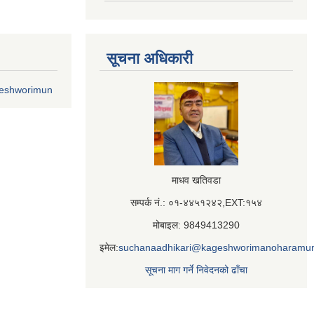
सूचना अधिकारी
geshworimun
माधव खतिवडा
सम्पर्क नं.: ०१-४४५१२४२,EXT:१५४
मोबाइल: 9849413290
इमेल:
suchanaadhikari@kageshworimanoharamun
सूचना माग गर्ने निवेदनको ढाँचा