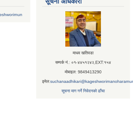
सूचना अधिकारी
geshworimun
माधव खतिवडा
सम्पर्क नं.: ०१-४४५१२४२,EXT:१५४
मोबाइल: 9849413290
इमेल:
suchanaadhikari@kageshworimanoharamun
सूचना माग गर्ने निवेदनको ढाँचा