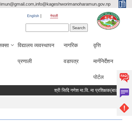
rimun@gmail.com,info@kageshworimanoharamun.gov.np
English
नेपाली
Search form
Search
क्सा
विद्यालय व्यवस्थापन
नागरिक
वृत्ति
प्रणाली
वडापत्र
मार्गनिर्देशन
पोर्टल
श्री सिद्दि गणेश मा.वि. मा प्रशिक्षक(बाली विज्ञान) आवश्