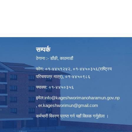
सम्पर्क
ठेगाना :- डाँछी, काठमाडौं
फोन: ०१-४४५१२४२, ०१-४४५०३५६(राष्ट्रिय
परिचयपत्र मात्र), ०१-४४५०९८६
फ्याक्स: ०१-४४५०३५६
इमेल:
info@kageshworimanoharamun.gov.np
,
er.kageshworimun@gmail.com
कर्मचारी विवरण प्राप्त गर्न
यहाँ क्लिक
गर्नुहोला ।