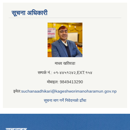
सूचना अधिकारी
माधव खतिवडा
सम्पर्क नं.: ०१-४४५१२४२,EXT:१५४
मोबाइल: 9849413290
इमेल:
suchanaadhikari@kageshworimanoharamun.gov.np
सूचना माग गर्ने निवेदनको ढाँचा