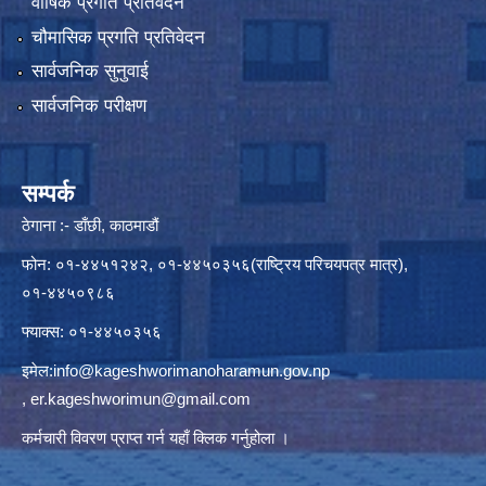
वार्षिक प्रगति प्रतिवेदन
चौमासिक प्रगति प्रतिवेदन
सार्वजनिक सुनुवाई
सार्वजनिक परीक्षण
सम्पर्क
ठेगाना :- डाँछी, काठमाडौं
फोन: ०१-४४५१२४२, ०१-४४५०३५६(राष्ट्रिय परिचयपत्र मात्र),
०१-४४५०९८६
फ्याक्स: ०१-४४५०३५६
इमेल:
info@kageshworimanoharamun.gov.np
,
er.kageshworimun@gmail.com
कर्मचारी विवरण प्राप्त गर्न
यहाँ क्लिक
गर्नुहोला ।