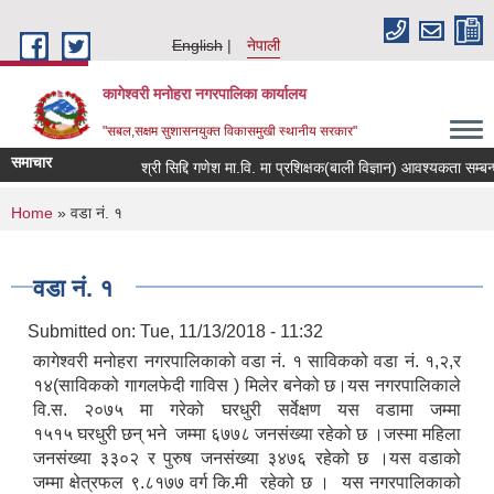
Skip to main content
English
नेपाली
कागेश्वरी मनोहरा नगरपालिका कार्यालय
"सबल,सक्षम सुशासनयुक्त विकासमुखी स्थानीय सरकार"
समाचार
श्री सिद्दि गणेश मा.वि. मा प्रशिक्षक(बाली विज्ञान) आवश्यकता सम्बन्धी सूच
You are here
Home
» वडा नं. १
वडा नं. १
Submitted on:
Tue, 11/13/2018 - 11:32
कागेश्वरी मनोहरा नगरपालिकाको वडा नं. १ साविकको वडा नं. १,२,र
१४(साविकको गागलफेदी गाविस ) मिलेर बनेको छ।यस नगरपालिकाले
वि.स. २०७५ मा गरेको घरधुरी सर्वेक्षण यस वडामा जम्मा
१५१५ घरधुरी छन् भने जम्मा ६७७८ जनसंख्या रहेको छ ।जस्मा महिला
जनसंख्या ३३०२ र पुरुष जनसंख्या ३४७६ रहेको छ ।यस वडाको
जम्मा क्षेत्रफल ९.८१७७ वर्ग कि.मी रहेको छ । यस नगरपालिकाको