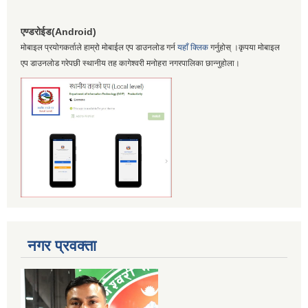
एण्डरोईड(Android)
मोबाइल प्रयोगकर्ताले हाम्रो मोबाईल एप डाउनलोड गर्न
यहाँ क्लिक
गर्नुहोस् ।कृपया मोबाइल
एप डाउनलोड गरेपछी स्थानीय तह कागेश्वरी मनोहरा नगरपालिका छान्नुहोला।
नगर प्रवक्ता