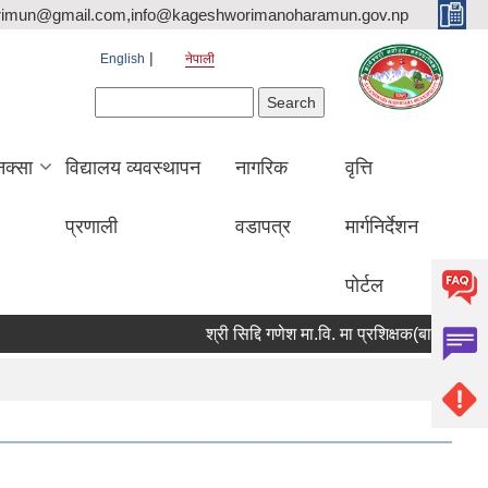
rimun@gmail.com,info@kageshworimanoharamun.gov.np
English
नेपाली
Search form
Search
क्सा
विद्यालय व्यवस्थापन
नागरिक
वृत्ति
प्रणाली
वडापत्र
मार्गनिर्देशन
पोर्टल
श्री सिद्दि गणेश मा.वि. मा प्रशिक्षक(बाली विज्ञान) आव