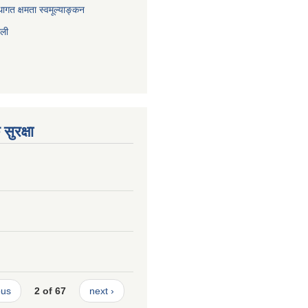
ागत क्षमता स्वमूल्याङ्कन
ाली
सुरक्षा
ous
2 of 67
next ›