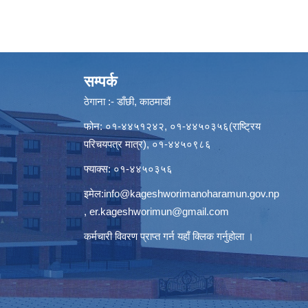
सम्पर्क
ठेगाना :- डाँछी, काठमाडौं
फोन: ०१-४४५१२४२, ०१-४४५०३५६(राष्ट्रिय
परिचयपत्र मात्र), ०१-४४५०९८६
फ्याक्स: ०१-४४५०३५६
इमेल:
info@kageshworimanoharamun.gov.np
,
er.kageshworimun@gmail.com
कर्मचारी विवरण प्राप्त गर्न
यहाँ क्लिक
गर्नुहोला ।