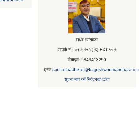
माधव खतिवडा
सम्पर्क नं.: ०१-४४५१२४२,EXT:१५४
मोबाइल: 9849413290
इमेल:
suchanaadhikari@kageshworimanoharamun
सूचना माग गर्ने निवेदनको ढाँचा