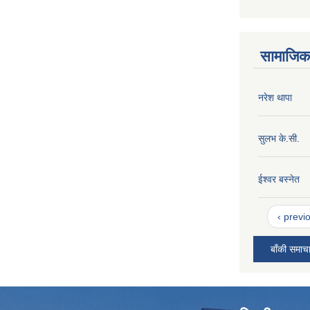
सामाजिक 
नरेश थापा
सुलभ के.सी.
ईश्वर बस्नेत
‹ previ
बाँकी समाच