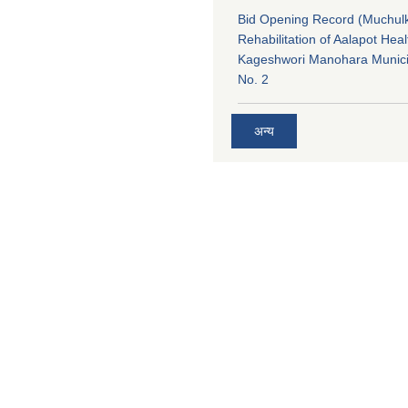
Bid Opening Record (Muchulk
Rehabilitation of Aalapot Heal
Kageshwori Manohara Munici
No. 2
अन्य