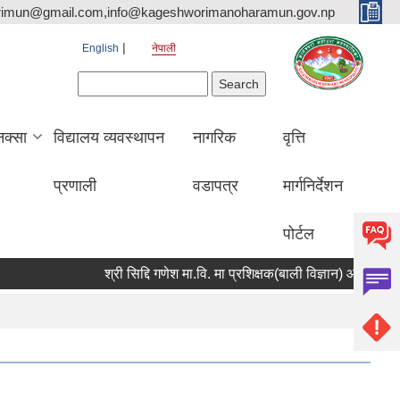
rimun@gmail.com,info@kageshworimanoharamun.gov.np
English
नेपाली
Search form
Search
क्सा
विद्यालय व्यवस्थापन
नागरिक
वृत्ति
प्रणाली
वडापत्र
मार्गनिर्देशन
पोर्टल
श्री सिद्दि गणेश मा.वि. मा प्रशिक्षक(बाली विज्ञान) आवश्यकता सम्बन्ध