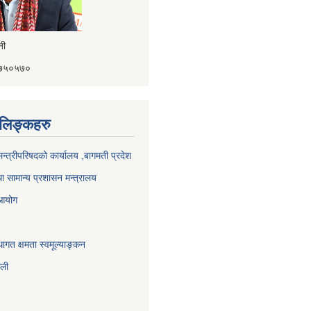
ैनी
४१७५०५७०
ण लिङ्कहरु
 मन्त्रीपरिषदको कार्यालय ,बागमती प्रदेश
ा सामान्य प्रशासन मन्त्रालय
 आयोग
ागत क्षमता स्वमूल्याङ्कन
ाली