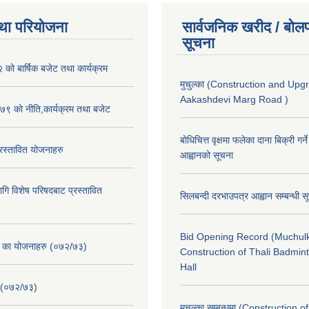
था परियोजना
सार्वजनिक खरीद / बोलप
सूचना
ो बार्षिक बजेट तथा कार्यक्रम
मुचुल्का (Construction and Upg
Aakashdevi Marg Road )
९ को नीति,कार्यक्रम तथा बजेट
बोधिचित्त वृक्षमा फलेका दाना बिक्री गर्न
स्तावित योजनाहरु
आह्वानको सूचना
ि विशेष परिषदबाट प्रस्तावित
सिलबन्दी दरभाउपत्र आह्वान सम्बन्धी 
Bid Opening Record (Muchulk
. का योजनाहरु (०७२/७३)
Construction of Thali Badmi
Hall
 (०७२/७३)
मुचुल्का सम्बन्धमा (Construction o