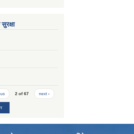
सुरक्षा
ous
2 of 67
next ›
ार