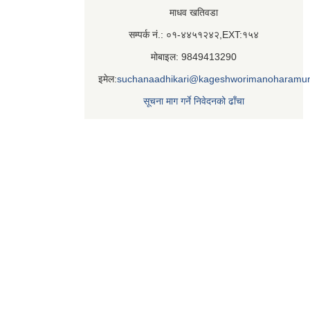
माधव खतिवडा
सम्पर्क नं.: ०१-४४५१२४२,EXT:१५४
मोबाइल: 9849413290
इमेल:
suchanaadhikari@kageshworimanoharamun
सूचना माग गर्ने निवेदनको ढाँचा