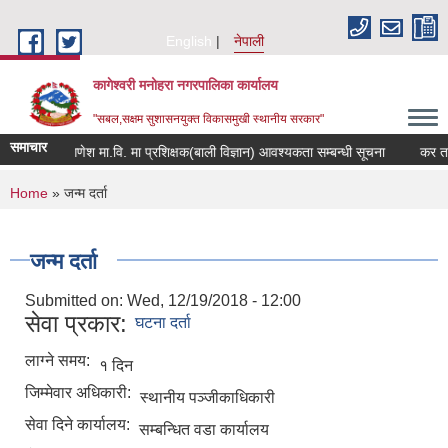
Skip to main content
English
नेपाली
कागेश्वरी मनोहरा नगरपालिका कार्यालय
"सबल,सक्षम सुशासनयुक्त विकासमुखी स्थानीय सरकार"
समाचार
री सिद्दि गणेश मा.वि. मा प्रशिक्षक(बाली विज्ञान) आवश्यकता सम्बन्धी सूचना
कर तथा जरिव
You are here
Home
» जन्म दर्ता
जन्म दर्ता
Submitted on:
Wed, 12/19/2018 - 12:00
सेवा प्रकार:
घटना दर्ता
लाग्ने समय:
१ दिन
जिम्मेवार अधिकारी:
स्थानीय पञ्जीकाधिकारी
सेवा दिने कार्यालय:
सम्बन्धित वडा कार्यालय