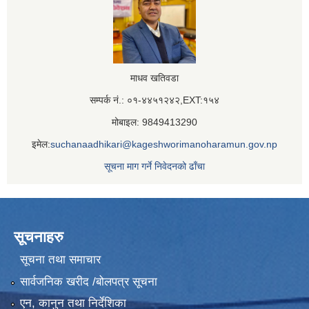
माधव खतिवडा
सम्पर्क नं.: ०१-४४५१२४२,EXT:१५४
मोबाइल: 9849413290
इमेल:
suchanaadhikari@kageshworimanoharamun.gov.np
सूचना माग गर्ने निवेदनको ढाँचा
सूचनाहरु
सूचना तथा समाचार
सार्वजनिक खरीद /बोलपत्र सूचना
एन, कानुन तथा निर्देशिका