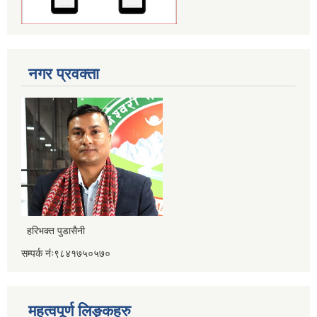
नगर प्रवक्ता
हरिभक्त पुडासैनी
सम्पर्क नंः९८४१७५०५७०
महत्वपूर्ण लिङ्कहरु