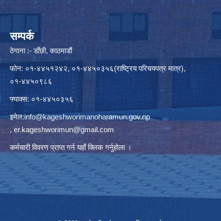
सम्पर्क
ठेगाना :- डाँछी, काठमाडौं
फोन: ०१-४४५१२४२, ०१-४४५०३५६(राष्ट्रिय परिचयपत्र मात्र),
०१-४४५०९८६
फ्याक्स: ०१-४४५०३५६
इमेल:
info@kageshworimanoharamun.gov.np
,
er.kageshworimun@gmail.com
कर्मचारी विवरण प्राप्त गर्न
यहाँ क्लिक
गर्नुहोला ।