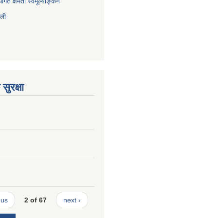
ागत क्षमता स्वमूल्याङ्कन
ाली
सुरक्षा
ous
2 of 67
next ›