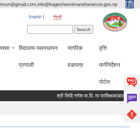
rimun@gmail.com,info@kageshworimanoharamun.gov.np
English
नेपाली
Search form
Search
क्सा
विद्यालय व्यवस्थापन
नागरिक
वृत्ति
प्रणाली
वडापत्र
मार्गनिर्देशन
पोर्टल
श्री सिद्दि गणेश मा.वि. मा प्रशिक्षक(बाली विज्ञान) आवश्