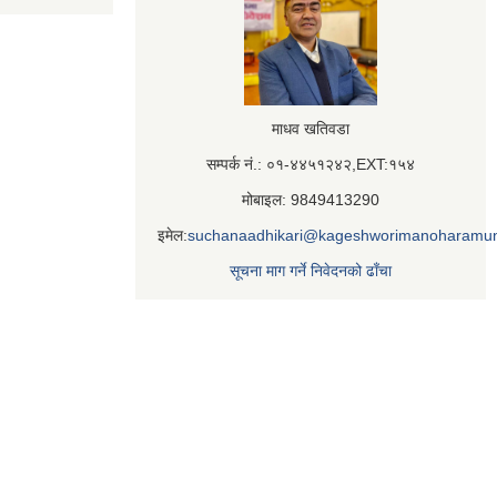
माधव खतिवडा
सम्पर्क नं.: ०१-४४५१२४२,EXT:१५४
मोबाइल: 9849413290
इमेल:
suchanaadhikari@kageshworimanoharamun
सूचना माग गर्ने निवेदनको ढाँचा