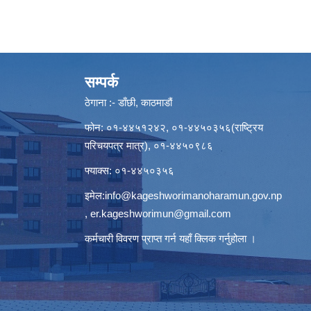
सम्पर्क
ठेगाना :- डाँछी, काठमाडौं
फोन: ०१-४४५१२४२, ०१-४४५०३५६(राष्ट्रिय
परिचयपत्र मात्र), ०१-४४५०९८६
फ्याक्स: ०१-४४५०३५६
इमेल:
info@kageshworimanoharamun.gov.np
,
er.kageshworimun@gmail.com
कर्मचारी विवरण प्राप्त गर्न
यहाँ क्लिक
गर्नुहोला ।