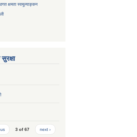
ागत क्षमता स्वमूल्याङ्कन
ाली
सुरक्षा
ी
ous
3 of 67
next ›