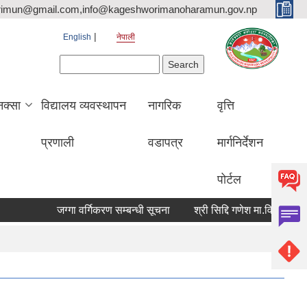
rimun@gmail.com,info@kageshworimanoharamun.gov.np
English
नेपाली
Search form
Search
क्सा
विद्यालय व्यवस्थापन
नागरिक
वृत्ति
प्रणाली
वडापत्र
मार्गनिर्देशन
पोर्टल
जग्गा वर्गिकरण सम्बन्धी सूचना
श्री सिद्दि गणेश मा.वि. मा प्रशिक्षक