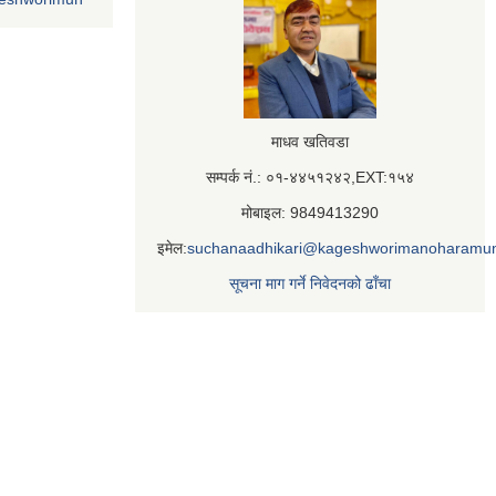
माधव खतिवडा
सम्पर्क नं.: ०१-४४५१२४२,EXT:१५४
मोबाइल: 9849413290
इमेल:
suchanaadhikari@kageshworimanoharamun
सूचना माग गर्ने निवेदनको ढाँचा