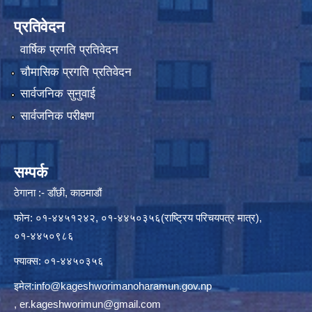
प्रतिवेदन
वार्षिक प्रगति प्रतिवेदन
चौमासिक प्रगति प्रतिवेदन
सार्वजनिक सुनुवाई
सार्वजनिक परीक्षण
सम्पर्क
ठेगाना :- डाँछी, काठमाडौं
फोन: ०१-४४५१२४२, ०१-४४५०३५६(राष्ट्रिय परिचयपत्र मात्र),
०१-४४५०९८६
फ्याक्स: ०१-४४५०३५६
इमेल:
info@kageshworimanoharamun.gov.np
,
er.kageshworimun@gmail.com