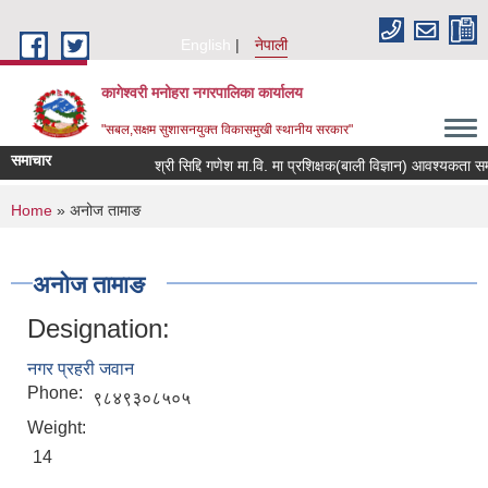
Skip to main content
English
नेपाली
कागेश्वरी मनोहरा नगरपालिका कार्यालय
"सबल,सक्षम सुशासनयुक्त विकासमुखी स्थानीय सरकार"
समाचार
श्री सिद्दि गणेश मा.वि. मा प्रशिक्षक(बाली विज्ञान) आवश्यकता सम्बन्धी
You are here
Home
» अनोज तामाङ
अनोज तामाङ
Designation:
नगर प्रहरी जवान
Phone:
९८४९३०८५०५
Weight:
14