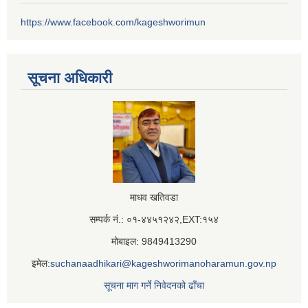
https://www.facebook.com/kageshworimun
सूचना अधिकारी
माधव खतिवडा
सम्पर्क नं.: ०१-४४५१२४२,EXT:१५४
मोबाइल: 9849413290
इमेल:
suchanaadhikari@kageshworimanoharamun.gov.np
सूचना माग गर्ने निवेदनको ढाँचा