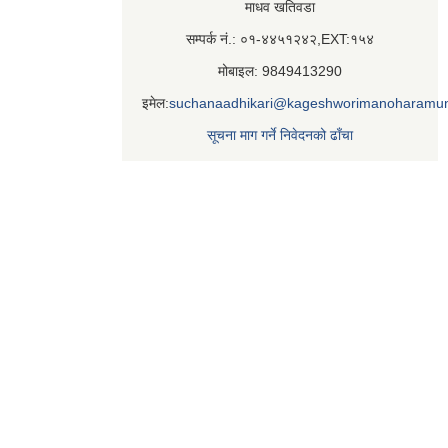
माधव खतिवडा
सम्पर्क नं.: ०१-४४५१२४२,EXT:१५४
मोबाइल: 9849413290
इमेल:
suchanaadhikari@kageshworimanoharamun
सूचना माग गर्ने निवेदनको ढाँचा