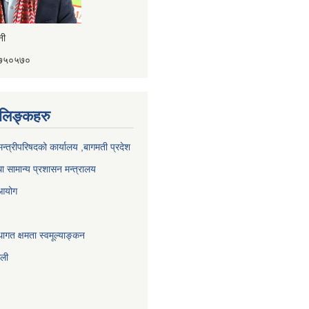
ैनी
४१७५०५७०
ण लिङ्कहरु
 मन्त्रीपरिषदको कार्यालय ,बागमती प्रदेश
ा सामान्य प्रशासन मन्त्रालय
 आयोग
ागत क्षमता स्वमूल्याङ्कन
ाली