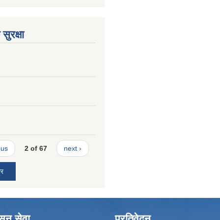
सुरक्षा
ous
2 of 67
next ›
ार
ासन सेवा
प्रतिवेदन