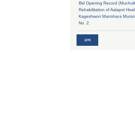
Bid Opening Record (Muchulk
Rehabilitation of Aalapot Heal
Kageshwori Manohara Munici
No. 2
अन्य