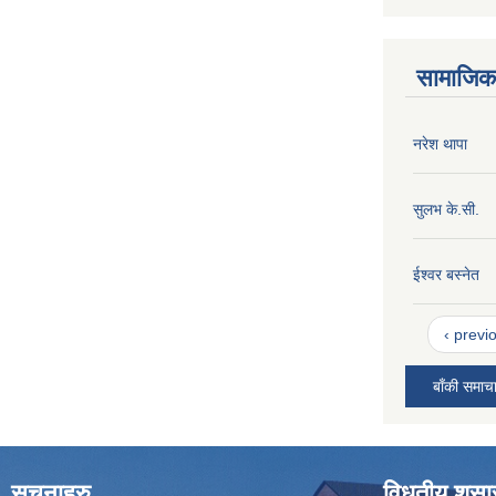
सामाजिक 
नरेश थापा
सुलभ के.सी.
ईश्वर बस्नेत
‹ previ
बाँकी समाच
सूचनाहरु
विधुतीय शुस