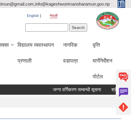
rimun@gmail.com,info@kageshworimanoharamun.gov.np
English
नेपाली
Search form
Search
क्सा
विद्यालय व्यवस्थापन
नागरिक
वृत्ति
प्रणाली
वडापत्र
मार्गनिर्देशन
पोर्टल
जग्गा वर्गिकरण सम्बन्धी सूचना
श्री सिद्दि गणेश मा.