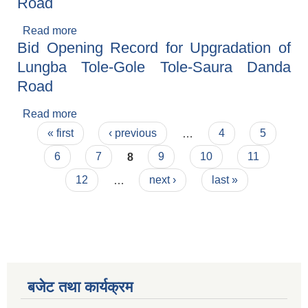
Road
Read more
about Bid Opening Record for Upgradation of
Bid Opening Record for Upgradation of
Dhungedhara-Chapatari-Thapadanda Road
Lungba Tole-Gole Tole-Saura Danda
Road
Read more
about Bid Opening Record for Upgradation of
Pages
Lungba Tole-Gole Tole-Saura Danda Road
« first
‹ previous
…
4
5
6
7
8
9
10
11
12
…
next ›
last »
बजेट तथा कार्यक्रम