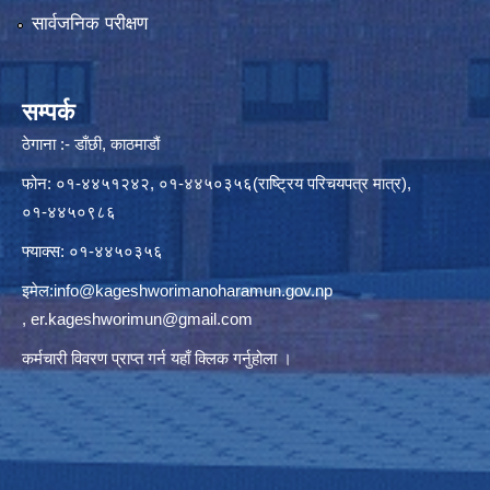
सार्वजनिक परीक्षण
सम्पर्क
ठेगाना :- डाँछी, काठमाडौं
फोन: ०१-४४५१२४२, ०१-४४५०३५६(राष्ट्रिय परिचयपत्र मात्र),
०१-४४५०९८६
फ्याक्स: ०१-४४५०३५६
इमेल:
info@kageshworimanoharamun.gov.np
,
er.kageshworimun@gmail.com
कर्मचारी विवरण प्राप्त गर्न
यहाँ क्लिक
गर्नुहोला ।