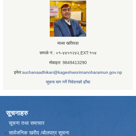
माधव खतिवडा
सम्पर्क नं.: ०१-४४५१२४२,EXT:१५४
मोबाइल: 9849413290
इमेल:
suchanaadhikari@kageshworimanoharamun.gov.np
सूचना माग गर्ने निवेदनको ढाँचा
सूचनाहरु
सूचना तथा समाचार
सार्वजनिक खरीद /बोलपत्र सूचना