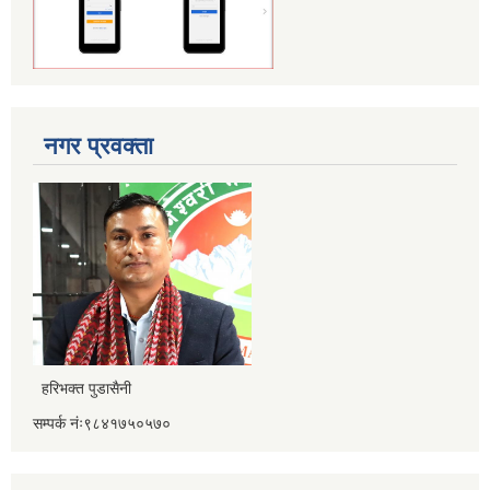
नगर प्रवक्ता
हरिभक्त पुडासैनी
सम्पर्क नंः९८४१७५०५७०