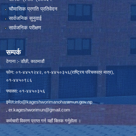
चौमासिक प्रगति प्रतिवेदन
सार्वजनिक सुनुवाई
सार्वजनिक परीक्षण
सम्पर्क
ठेगाना :- डाँछी, काठमाडौं
फोन: ०१-४४५१२४२, ०१-४४५०३५६(राष्ट्रिय परिचयपत्र मात्र),
०१-४४५०९८६
फ्याक्स: ०१-४४५०३५६
इमेल:
info@kageshworimanoharamun.gov.np
,
er.kageshworimun@gmail.com
कर्मचारी विवरण प्राप्त गर्न
यहाँ क्लिक
गर्नुहोला ।