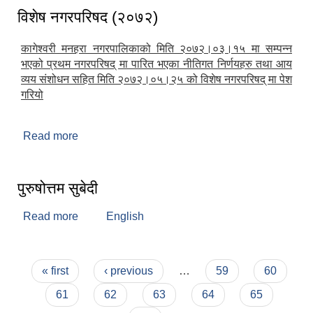
विशेष नगरपरिषद (२०७२)
कागेश्वरी मनहरा नगरपालिकाको मिति २०७२।०३।१५ मा सम्पन्न
भएको प्रथम नगरपरिषद् मा पारित भएका नीतिगत निर्णयहरु तथा आय
व्यय संशोधन सहित मिति २०७२।०५।२५ को विशेष नगरपरिषद् मा पेश
गरियो
Read more
about विशेष नगरपरिषद (२०७२)
पुरुषोत्तम सुबेदी
Read more
about पुरुषोत्तम सुबेदी
English
Pages
« first
‹ previous
…
59
60
61
62
63
64
65