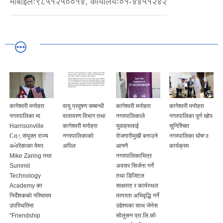
मोबाइलः९८५१२५००१४, कार्यालयः०१-४४५१२४२
कागेश्वरी मनोहरा
वायु प्रदुषण सम्बन्धी
कागेश्वरी मनोहरा
कागेश्वरी मनोहरा
नगरपालिका मा
वातावरण विभाग तथा
नगरपालिकाले
नगरपालिका पूर्ण खोप
Harrisonville
कागेश्वरी मनोहरा
युवाहरुलाई
सुनिश्चित
City, संयुक्त राज्य
नगरपालिकाको
रोजगारीमुखी बनाउने
नगरपालिका घोषणा
अमेरिकाका मेयर
अपिल
आफ्नै
कार्यक्रम
Mike Zaring तथा
नगरपालिकाभित्र
Summit
अवसर सिर्जना गर्ने
Technology
तथा डिजिटल
Academy का
साक्षरता र कार्यस्थल
निर्देशकको गरिमामय
तत्परता अभिवृद्धि गर्ने
उपस्थितिमा
उद्देश्यका साथ जेनेस
“Friendship
सोलुसन प्रा.लि.को