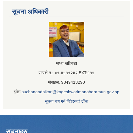
सूचना अधिकारी
माधव खतिवडा
सम्पर्क नं.: ०१-४४५१२४२,EXT:१५४
मोबाइल: 9849413290
इमेल:
suchanaadhikari@kageshworimanoharamun.gov.np
सूचना माग गर्ने निवेदनको ढाँचा
सूचनाहरु