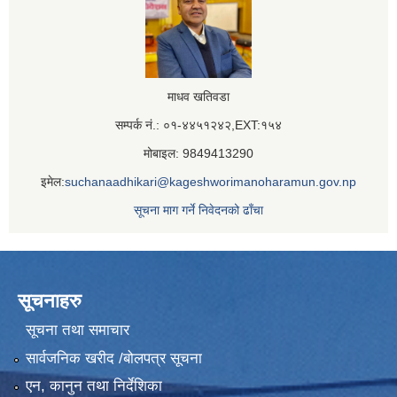
माधव खतिवडा
सम्पर्क नं.: ०१-४४५१२४२,EXT:१५४
मोबाइल: 9849413290
इमेल:
suchanaadhikari@kageshworimanoharamun.gov.np
सूचना माग गर्ने निवेदनको ढाँचा
सूचनाहरु
सूचना तथा समाचार
सार्वजनिक खरीद /बोलपत्र सूचना
एन, कानुन तथा निर्देशिका