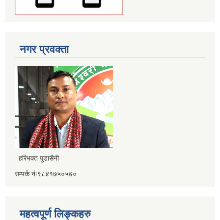
नगर प्रवक्ता
हरिभक्त पुडासैनी
सम्पर्क नंः९८४१७५०५७०
महत्वपूर्ण लिङ्कहरु