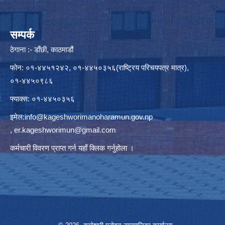
सम्पर्क
ठेगाना :- डाँछी, काठमाडौं
फोन: ०१-४४५१२४२, ०१-४४५०३५६(राष्ट्रिय परिचयपत्र मात्र),
०१-४४५०९८६
फ्याक्स: ०१-४४५०३५६
इमेल:
info@kageshworimanoharamun.gov.np
,
er.kageshworimun@gmail.com
कर्मचारी विवरण प्राप्त गर्न
यहाँ क्लिक
गर्नुहोला ।