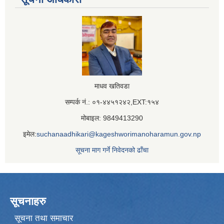
माधव खतिवडा
सम्पर्क नं.: ०१-४४५१२४२,EXT:१५४
मोबाइल: 9849413290
इमेल:
suchanaadhikari@kageshworimanoharamun.gov.np
सूचना माग गर्ने निवेदनको ढाँचा
सूचनाहरु
सूचना तथा समाचार