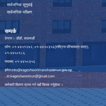
सार्वजनिक सुनुवाई
सार्वजनिक परीक्षण
सम्पर्क
ठेगाना :- डाँछी, काठमाडौं
फोन: ०१-४४५१२४२, ०१-४४५०३५६(राष्ट्रिय परिचयपत्र मात्र),
०१-४४५०९८६
फ्याक्स: ०१-४४५०३५६
इमेल:
info@kageshworimanoharamun.gov.np
,
er.kageshworimun@gmail.com
कर्मचारी विवरण प्राप्त गर्न
यहाँ क्लिक
गर्नुहोला ।