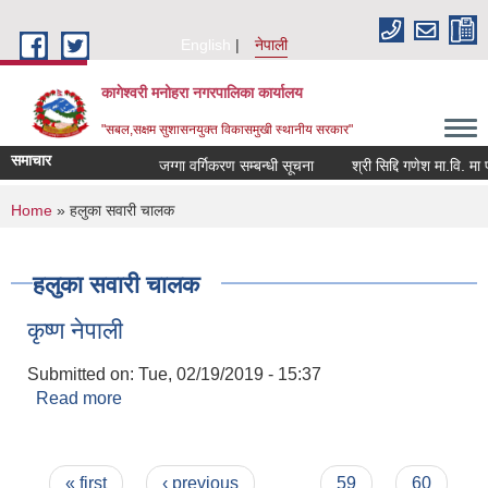
Skip to main content
English
नेपाली
कागेश्वरी मनोहरा नगरपालिका कार्यालय
"सबल,सक्षम सुशासनयुक्त विकासमुखी स्थानीय सरकार"
समाचार
जग्गा वर्गिकरण सम्बन्धी सूचना
श्री सिद्दि गणेश मा.वि. मा प्रशि
You are here
Home
» हलुका सवारी चालक
हलुका सवारी चालक
कृष्ण नेपाली
Submitted on:
Tue, 02/19/2019 - 15:37
Read more
about कृष्ण नेपाली
Pages
« first
‹ previous
…
59
60