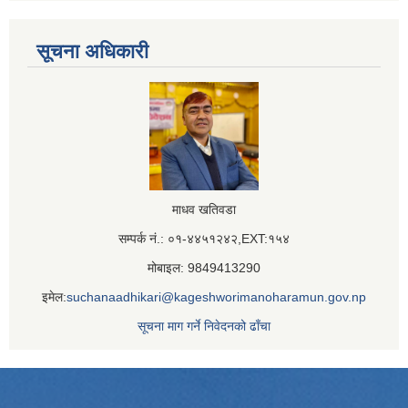
सूचना अधिकारी
माधव खतिवडा
सम्पर्क नं.: ०१-४४५१२४२,EXT:१५४
मोबाइल: 9849413290
इमेल:
suchanaadhikari@kageshworimanoharamun.gov.np
सूचना माग गर्ने निवेदनको ढाँचा