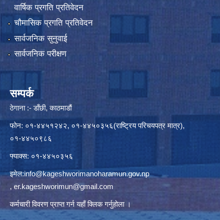
वार्षिक प्रगति प्रतिवेदन
चौमासिक प्रगति प्रतिवेदन
सार्वजनिक सुनुवाई
सार्वजनिक परीक्षण
सम्पर्क
ठेगाना :- डाँछी, काठमाडौं
फोन: ०१-४४५१२४२, ०१-४४५०३५६(राष्ट्रिय परिचयपत्र मात्र),
०१-४४५०९८६
फ्याक्स: ०१-४४५०३५६
इमेल:
info@kageshworimanoharamun.gov.np
,
er.kageshworimun@gmail.com
कर्मचारी विवरण प्राप्त गर्न
यहाँ क्लिक
गर्नुहोला ।