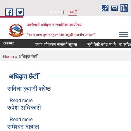
Skip to main content
English
नेपाली
कागेश्वरी मनोहरा नगरपालिका कार्यालय
"सबल,सक्षम सुशासनयुक्त विकासमुखी स्थानीय सरकार"
समाचार
जग्गा वर्गिकरण सम्बन्धी सूचना
श्री सिद्दि गणेश मा.वि. मा प्रशिक्षक(
You are here
Home
» अधिकृत छैटौँ
अधिकृत छैटौँ
सविना कुमारी श्रेष्ठ
Read more
about सविना कुमारी श्रेष्ठ
रुपेश अधिकारी
Read more
about रुपेश अधिकारी
रामेश्वर दाहाल