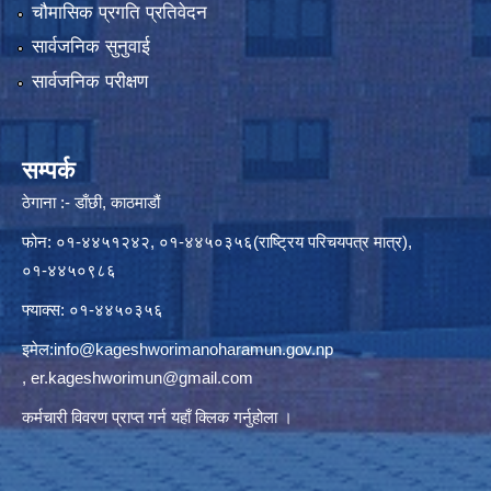
चौमासिक प्रगति प्रतिवेदन
सार्वजनिक सुनुवाई
सार्वजनिक परीक्षण
सम्पर्क
ठेगाना :- डाँछी, काठमाडौं
फोन: ०१-४४५१२४२, ०१-४४५०३५६(राष्ट्रिय परिचयपत्र मात्र),
०१-४४५०९८६
फ्याक्स: ०१-४४५०३५६
इमेल:
info@kageshworimanoharamun.gov.np
,
er.kageshworimun@gmail.com
कर्मचारी विवरण प्राप्त गर्न
यहाँ क्लिक
गर्नुहोला ।