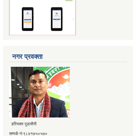
नगर प्रवक्ता
हरिभक्त पुडासैनी
सम्पर्क नंः९८४१७५०५७०