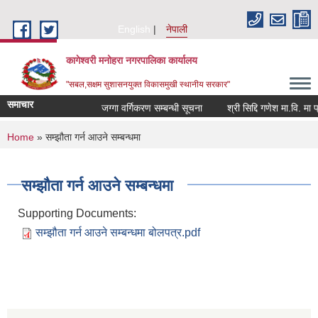
Skip to main content
English
नेपाली
कागेश्वरी मनोहरा नगरपालिका कार्यालय
"सबल,सक्षम सुशासनयुक्त विकासमुखी स्थानीय सरकार"
समाचार
जग्गा वर्गिकरण सम्बन्धी सूचना
श्री सिद्दि गणेश मा.वि. मा प्रशिक
You are here
Home
» सम्झौता गर्न आउने सम्बन्धमा
सम्झौता गर्न आउने सम्बन्धमा
Supporting Documents:
सम्झौता गर्न आउने सम्बन्धमा बोलपत्र.pdf