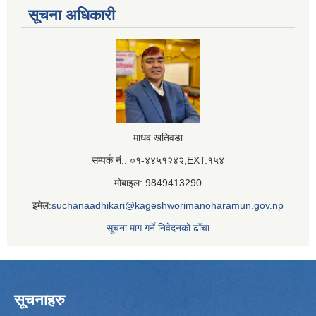
सूचना अधिकारी
माधव खतिवडा
सम्पर्क नं.: ०१-४४५१२४२,EXT:१५४
मोबाइल: 9849413290
इमेल:
suchanaadhikari@kageshworimanoharamun.gov.np
सूचना माग गर्ने निवेदनको ढाँचा
सूचनाहरु