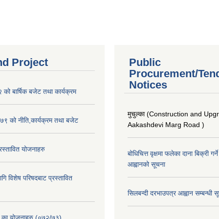
nd Project
Public
Procurement/Ten
Notices
ो बार्षिक बजेट तथा कार्यक्रम
मुचुल्का (Construction and Upg
९ को नीति,कार्यक्रम तथा बजेट
Aakashdevi Marg Road )
स्तावित योजनाहरु
बोधिचित्त वृक्षमा फलेका दाना बिक्री गर्न
आह्वानको सूचना
ि विशेष परिषदबाट प्रस्तावित
सिलबन्दी दरभाउपत्र आह्वान सम्बन्धी 
. का योजनाहरु (०७२/७३)