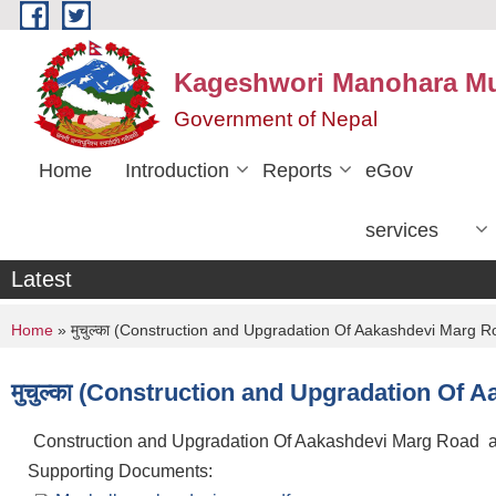
Skip to main content
Kageshwori Manohara Mun
Government of Nepal
Home
Introduction
Reports
eGov
services
Latest
You are here
Home
» मुचुल्का (Construction and Upgradation Of Aakashdevi Marg R
मुचुल्का (Construction and Upgradation Of 
Construction and Upgradation Of Aakashdevi Marg Road a
Supporting Documents: