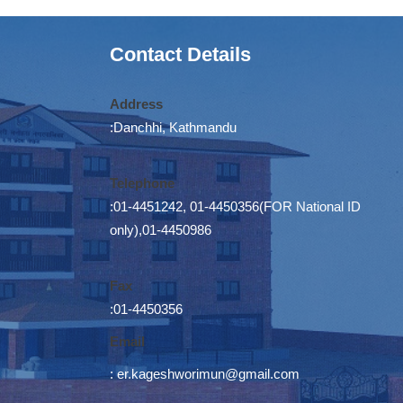
Contact Details
Address
:Danchhi, Kathmandu
Telephone
:01-4451242, 01-4450356(FOR National ID
only),01-4450986
Fax
:01-4450356
Email
:
er.kageshworimun@gmail.com