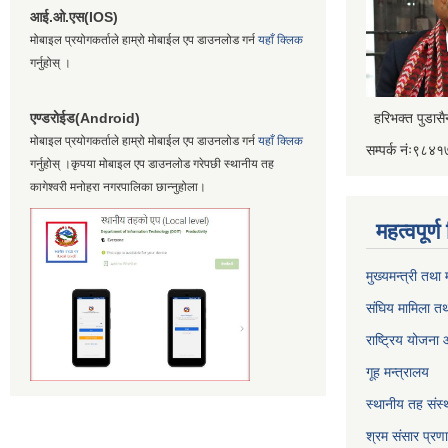
आई.ओ.एस(IOS)
मोबाइल प्रयोगकर्ताले हाम्रो मोबाईल एप डाउनलोड गर्न
यहाँ क्लिक
गर्नुहोस् ।
एण्डरोईड(Android)
हरिभक्त पुडास
मोबाइल प्रयोगकर्ताले हाम्रो मोबाईल एप डाउनलोड गर्न
यहाँ क्लिक
सम्पर्क नंः९८
गर्नुहोस् ।कृपया मोबाइल एप डाउनलोड गरेपछी स्थानीय तह
कागेश्वरी मनोहरा नगरपालिका छान्नुहोला।
महत्वपूर्
मुख्यमन्त्री तथा
संघिय मामिला तथ
राष्ट्रिय योजना
गूह मन्त्रालय
स्थानीय तह संस्थ
श्रम संसार प्रण