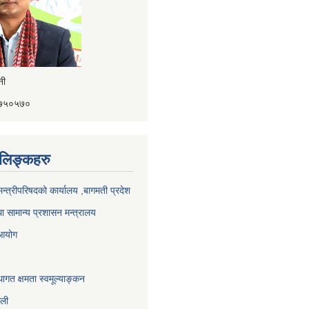
ैनी
४१७५०५७०
ण लिङ्कहरु
 मन्त्रीपरिषदको कार्यालय ,बागमती प्रदेश
ा सामान्य प्रशासन मन्त्रालय
 आयोग
ागत क्षमता स्वमूल्याङ्कन
ाली