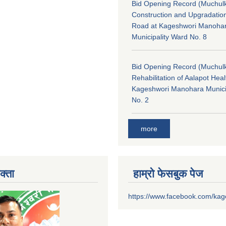
Bid Opening Record (Muchulk
Construction and Upgradatio
Road at Kageshwori Manoha
Municipality Ward No. 8
Bid Opening Record (Muchulk
Rehabilitation of Aalapot Heal
Kageshwori Manohara Munici
No. 2
more
क्ता
हाम्रो फेसबुक पेज
https://www.facebook.com/ka