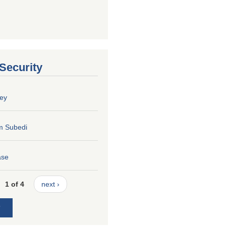
 Security
ey
m Subedi
ase
1 of 4
next ›