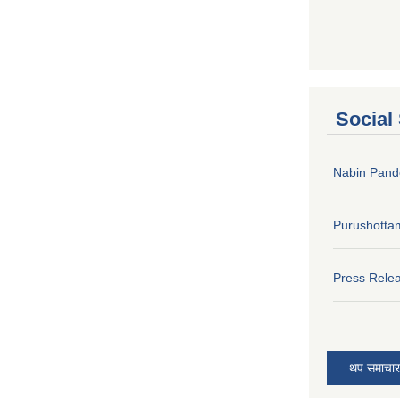
Social
Nabin Pand
Purushotta
Press Rele
थप समाचार