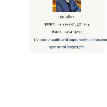
माधव खतिवडा
सम्पर्क नं.: ०१-४४५१२४२,EXT:१५४
मोबाइल: 9849413290
इमेल:
suchanaadhikari@kageshworimanoharamun
सूचना माग गर्ने निवेदनको ढाँचा