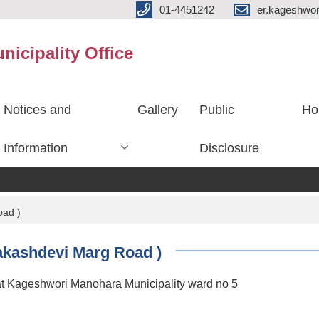
01-4451242
er.kageshwo
icipality Office
Notices and
Gallery
Public
Ho
Information
Disclosure
oad )
Aakashdevi Marg Road )
t Kageshwori Manohara Municipality ward no 5