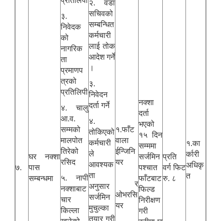
प्रतिलिपी
२. वडा
सचिवको
३.
सम्बन्धित
निवेदक
कर्मचारी
को
लाई तोक
नागरिक
आदेश गर्ने
ता
।
प्रमाणप
त्रको
३.
प्रतिलिपी
निवेदन
नक्शा
दर्ता गर्ने
४. चालु
दर्ता
आ.व.
४.
भएको
सम्मको
१.फाँट
तोकिएको
१५ दिन
मालपोत
वाला
कर्मचारी
१.का
सम्ममा
तिरेको
ईन्जिनि
ले
र्कारी
घर नक्शा
सर्जमिन
प्रति
रसिद
यर
आवश्यक
अधिकृ
७.
पास
पश्चात
वर्ग फिट
ता
त
५. नापी
सम्बन्धमा
फाँटबाट
रु. ८
र
अनुसार
नक्शाबाट
फिल्ड
ओभरसि
सर्जमिन
चार
निरीक्षण
यर
मुचुल्का
किल्ला
गरी
तयार गरी