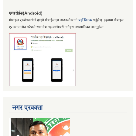
एण्डरोईड(Android)
मोबाइल प्रयोगकर्ताले हाम्रो मोबाईल एप डाउनलोड गर्न
यहाँ क्लिक
गर्नुहोस् ।कृपया मोबाइल
एप डाउनलोड गरेपछी स्थानीय तह कागेश्वरी मनोहरा नगरपालिका छान्नुहोला।
नगर प्रवक्ता