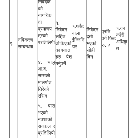
निवेदक
को
नागरिक
ता
१.
१.फाँट
१.का
प्रमाणप
निवेदन
निवेदन
प्रति
वाला
र्कारी
त्रको
सहित
दर्ता
वर्ग फिट
नविकरण
ईन्जिनि
अधिकृ
प्रतिलिपी
९.
तोकिएको
भएको
रु. २
सम्बन्धमा
यर
त
कागजात
सोही
हरु पेश
दिन
४. चालु
गर्नुपर्ने
आ.व.
सम्मको
मालपोत
तिरेको
रसिद
५. पास
भएको
नक्शाको
सक्कल र
प्रतिलिपी