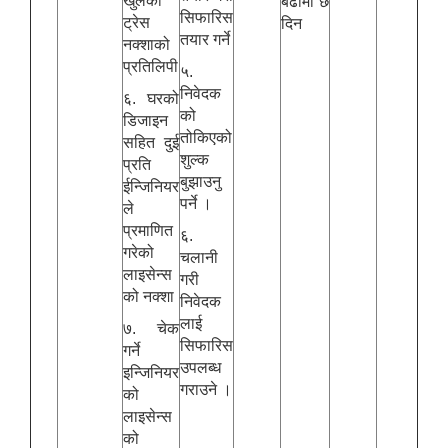
खुलेको
बढीमा छ
सिफारिस
ट्रेस
दिन
तयार गर्ने
नक्शाको
प्रतिलिपी
५.
निवेदक
६. घरको
को
डिजाइन
तोकिएको
सहित दुई
शुल्क
प्रति
बुझाउनु
ईन्जिनियर
पर्ने ।
ले
प्रमाणित
६.
गरेको
चलानी
लाइसेन्स
गरी
को नक्शा
निवेदक
लाई
७. चेक
सिफारिस
गर्ने
उपलब्ध
इन्जिनियर
गराउने ।
को
लाइसेन्स
को