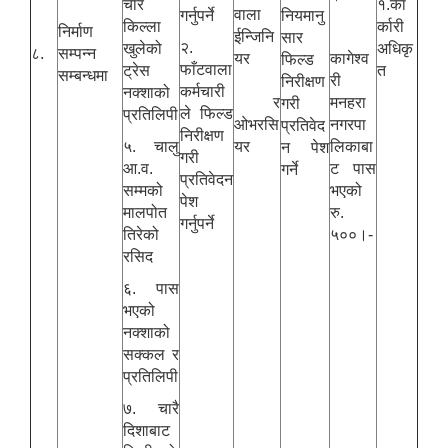
चार
१.का
वाला
गर्नुपर्ने
नियमानु
किल्ला
र्कारी
निर्माण
ईन्जिनि
सार
२.
खुलेको
अधिकृ
८.
सम्पन्न
यर
कागेश्व
फिल्ड
फाँटवाला
ट्रेस
त
सम्बन्धमा
री
निरीक्षण
कर्मचारी
नक्शाको
र
मनहरा
गरी
ले फिल्ड
प्रतिलिपी
ओभरसि
नगरपा
प्रतिवेद
निरीक्षण
५. चालु
यर
लिकाबा
न पेश
गरी
आ.व.
ट पास
गर्ने
प्रतिवेदन
सम्मको
भएको
पेश
मालपोत
रु.
गर्नुपर्ने
तिरेको
५००।-
रसिद
६. पास
भएको
नक्शाको
सक्कल र
प्रतिलिपी
७. चारै
दिशाबाट