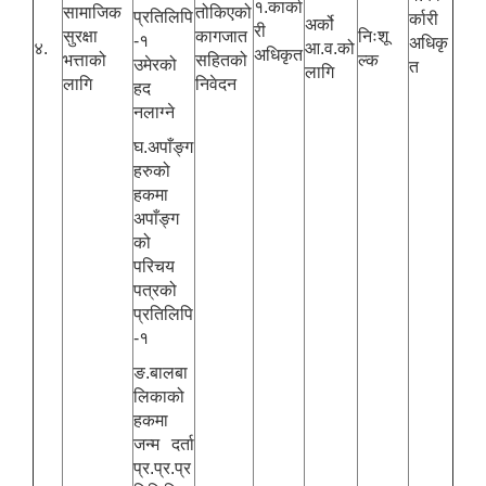
१.कार्का
सामाजिक
तोकिएको
प्रतिलिपि
र्कारी
अर्को
री
सुरक्षा
कागजात
निःशू
-१
अधिकृ
४.
आ.व.को
अधिकृत
भत्ताको
सहितको
ल्क
उमेरको
त
लागि
लागि
निवेदन
हद
नलाग्ने
घ.अपाँङ्ग
हरुको
हकमा
अपाँङ्ग
को
परिचय
पत्रको
प्रतिलिपि
-१
ङ.बालबा
लिकाको
हकमा
जन्म दर्ता
प्र.प्र.प्र