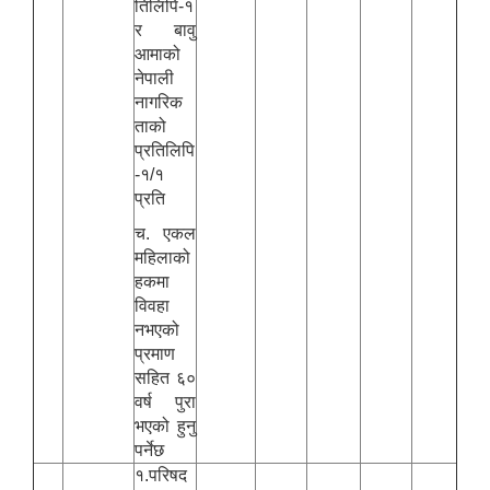
तिलिपि-१
र बावु
आमाको
नेपाली
नागरिक
ताको
प्रतिलिपि
-१/१
प्रति
च. एकल
महिलाको
हकमा
विवहा
नभएको
प्रमाण
सहित ६०
वर्ष पुरा
भएको हुनु
पर्नेछ
१.परिषद