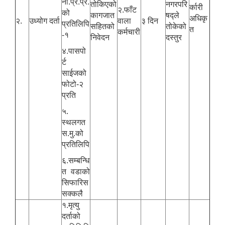
ना.प्र.प्र.
तोकिएको
नगरपरि
र्कारी
२.फाँट
को
कागजात
षद्ले
अधिकृ
२.
उध्योग दर्ता
वाला
३ दिन
प्रतिलिपि
सहितको
तोकेको
त
कर्मचारी
-१
निवेदन
दस्तुर
४.पासपो
र्ट
साईजको
फोटो-२
प्रति
५.
स्थलगत
स.मु.को
प्रतिलिपि
६.सम्बन्धि
त वडाको
सिफारिस
सक्कलै
१.मृत्यु
दर्ताको