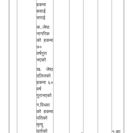
हकमा
बसाई
सराई
क..जेष्ठ
नागरिक
को हकमा
७०
वर्षपुरा
भएको
ख. जेष्ठ
दलितको
हकमा ६०
वर्ष
पुराभएको
ग.विधवा
को हकमा
पतिको
मृत्यु
दर्ताको
१.का