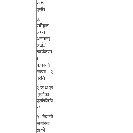
-१/१
प्रति
७.
स्वीकृत
लगत
अनमान(
ल.ई./
कार्यक्रम
)
१.घरको
नक्सा- २
प्रति
२.ज.ध.प्र
.पुर्जाको
प्रतिलिपि
-१
३. नेपाली
नागरिक
ताको