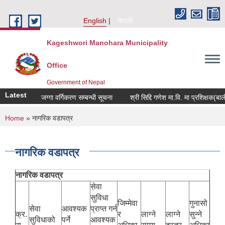
Skip to main content
English
नेपाली
Kageshwori Manohara Municipality
Office
Government of Nepal
Latest
जग्गा वर्गिकरण सम्बन्धी सूचना
श्री सिद्दि गणेश मा.वि. मा प्रशिक्षक(बाली विज्
You are here
Home
» नागरिक वडापत्र
नागरिक वडापत्र
नागरिक वडापत्र
सेवा
सुविधा
जिम्मेवा
गुनासो
सेवा
आवश्यक
प्राप्त गर्न
क्र.
र
लाग्ने
लाग्ने
सुन्ने
सुविधाको
पर्ने
आवश्यक