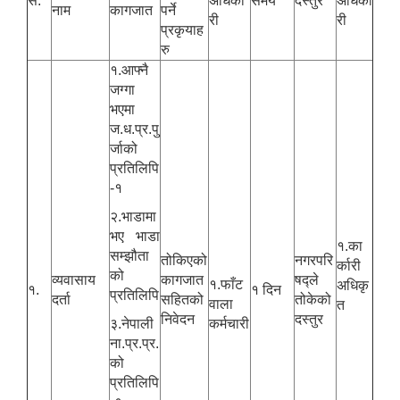
स.
अधिका
समय
दस्तुर
अधिका
नाम
कागजात
पर्ने
री
री
प्रकृयाह
रु
१.आफ्नै
जग्गा
भएमा
ज.ध.प्र.पु
र्जाको
प्रतिलिपि
-१
२.भाडामा
भए भाडा
१.का
सम्झौता
तोकिएको
नगरपरि
र्कारी
को
व्यवासाय
कागजात
षद्ले
१.फाँट
अधिकृ
१.
१ दिन
प्रतिलिपि
दर्ता
सहितको
तोकेको
वाला
त
निवेदन
दस्तुर
३.नेपाली
कर्मचारी
ना.प्र.प्र.
को
प्रतिलिपि