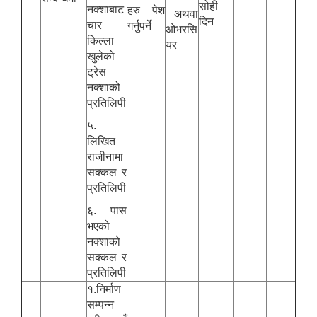
सोही
नक्शाबाट
हरु पेश
अथवा
दिन
चार
गर्नुपर्ने
ओभरसि
किल्ला
यर
खुलेको
ट्रेस
नक्शाको
प्रतिलिपी
५.
लिखित
राजीनामा
सक्कल र
प्रतिलिपी
६. पास
भएको
नक्शाको
सक्कल र
प्रतिलिपी
१.निर्माण
सम्पन्न