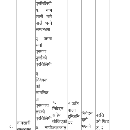
प्रतिलिपी
१. नाम
सारी गरी
पाउँ भन्ने
सम्बन्धमा
२. जग्गा
धनी
प्रमाण
पुर्जाको
प्रतिलिपी
३.
निवेदक
को
नागरिक
ता
१.
१.फाँट
प्रमाणप
निवेदन
वाला
त्रको
निवेदन
सहित
प्रति
ईन्जिनि
प्रतिलिपी
दर्ता
तोकिएको
वर्ग फिट
नामसारी
यर
८.
भएको
४. नापी
कागजात
रु. २
सम्बन्धमा