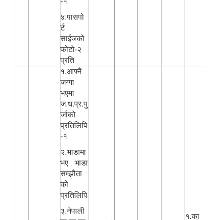
-१
४.पासपो
र्ट
साईजको
फोटो-२
प्रति
१.आफ्नै
जग्गा
भएमा
ज.ध.प्र.पु
र्जाको
प्रतिलिपि
-१
२.भाडामा
भए भाडा
सम्झौता
को
प्रतिलिपि
३.नेपाली
१.का