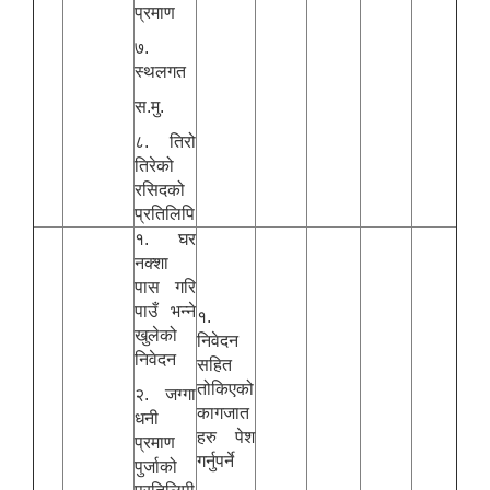
प्रमाण
७.
स्थलगत
स.मु.
८. तिरो
तिरेको
रसिदको
प्रतिलिपि
१. घर
नक्शा
पास गरि
पाउँ भन्ने
१.
खुलेको
निवेदन
निवेदन
सहित
तोकिएको
२. जग्गा
कागजात
धनी
हरु पेश
प्रमाण
गर्नुपर्ने
पुर्जाको