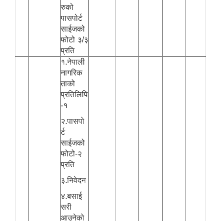
रुको
पासपोर्ट
साईजको
फोटो ३/३
प्रति
१.नेपाली
नागरिक
ताको
प्रतिलिपि
-१
२.पासपो
र्ट
साईजको
फोटो-२
प्रति
३.निवेदन
४.बसाई
सरी
आउनेको