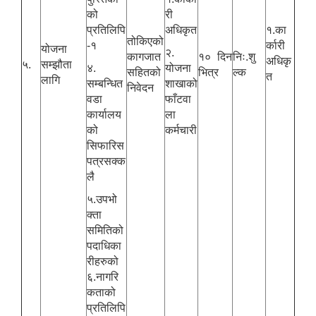
को
री
प्रतिलिपि
अधिकृत
१.का
तोकिएको
-१
र्कारी
योजना
२.
कागजात
१० दिन
निः.शु
अधिकृ
५.
सम्झौता
४.
योजना
सहितको
भित्र
ल्क
त
लागि
सम्बन्धित
शाखाको
निवेदन
वडा
फाँटवा
कार्यालय
ला
को
कर्मचारी
सिफारिस
पत्रसक्क
लै
५.उपभो
क्ता
समितिको
पदाधिका
रीहरुको
६.नागरि
कताको
प्रतिलिपि