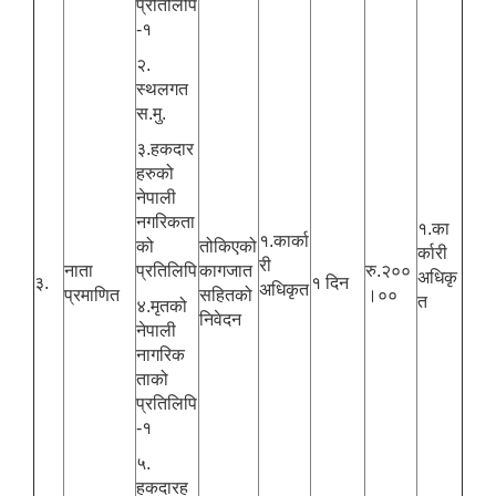
प्रतिलिपि
-१
२.
स्थलगत
स.मु.
३.हकदार
हरुको
नेपाली
नगरिकता
१.का
१.कार्का
को
तोकिएको
र्कारी
री
नाता
प्रतिलिपि
कागजात
रु.२००
अधिकृ
३.
१ दिन
अधिकृत
प्रमाणित
सहितको
।००
त
४.मृतको
निवेदन
नेपाली
नागरिक
ताको
प्रतिलिपि
-१
५.
हकदारह