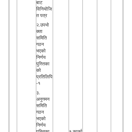
बाट
विनियोजि
त पत्र
२.उपभो
क्ता
समिति
गठन
भएको
निर्णय
पुस्तिका
को
प्रतिलिपि
-१
३.
अनुगमन
समिति
गठन
भएको
निर्णय
पुस्तिका
१.कार्का