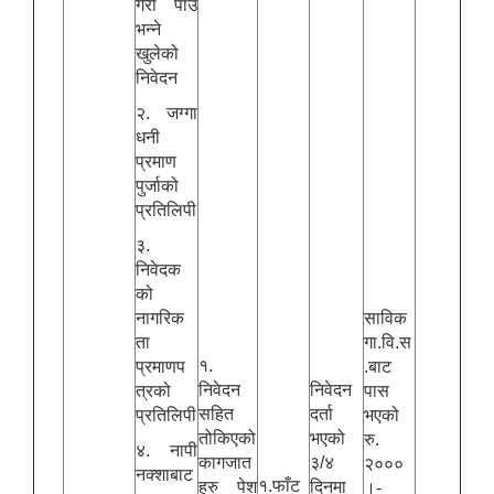
गरी पाउँ
भन्ने
खुलेको
निवेदन
२. जग्गा
धनी
प्रमाण
पुर्जाको
प्रतिलिपी
३.
निवेदक
को
नागरिक
साविक
ता
गा.वि.स
१.
प्रमाणप
.बाट
निवेदन
निवेदन
त्रको
पास
सहित
दर्ता
प्रतिलिपी
भएको
तोकिएको
भएको
रु.
४. नापी
कागजात
३/४
२०००
नक्शाबाट
१.फाँट
हरु पेश
दिनमा
।-