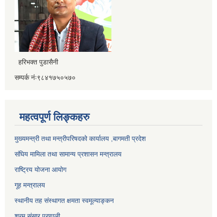
हरिभक्त पुडासैनी
सम्पर्क नंः९८४१७५०५७०
महत्वपूर्ण लिङ्कहरु
मुख्यमन्त्री तथा मन्त्रीपरिषदको कार्यालय ,बागमती प्रदेश
संघिय मामिला तथा सामान्य प्रशासन मन्त्रालय
राष्ट्रिय योजना आयोग
गूह मन्त्रालय
स्थानीय तह संस्थागत क्षमता स्वमूल्याङ्कन
श्रम संसार प्रणाली