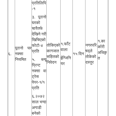
प्रतिलिपि
-१
३. पूरानो
घरको
चारैतर्फ
देखिने गरी
खिचिएको
१.का
१.फाँट
तोकिएको
नगरपरि
फोटो-४
र्कारी
पूरानो घर
वाला
कागजात
षद्ले
प्रति
अधिकृ
६.
नक्सा
१५ दिन
सहितको
तोकेको
ईन्जिनि
त
नियमित
५. ब्ल्यू
निवेदन
दस्तुर
यर
प्रिन्ट
नक्सा वा
ट्रेस
पेपर-१/१
प्रति
६.२०७२
साल भन्दा
अगाडी
बनेको