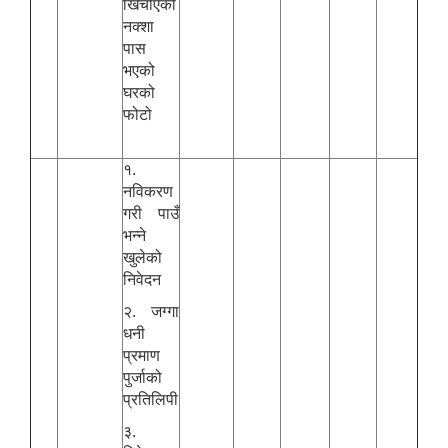
खिचीएको
नक्शा
पास
भएको
घरको
फोटो
१.
नविकरण
गरी पाउँ
भन्ने
खुलेको
निवेदन
२. जग्गा
धनी
प्रमाण
पुर्जाको
प्रतिलिपी
३.