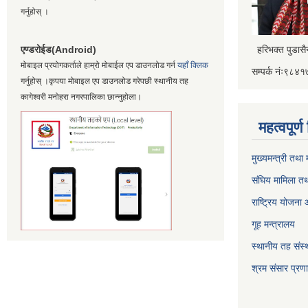
गर्नुहोस् ।
एण्डरोईड(Android)
हरिभक्त पुडास
मोबाइल प्रयोगकर्ताले हाम्रो मोबाईल एप डाउनलोड गर्न
यहाँ क्लिक
सम्पर्क नंः९८
गर्नुहोस् ।कृपया मोबाइल एप डाउनलोड गरेपछी स्थानीय तह
कागेश्वरी मनोहरा नगरपालिका छान्नुहोला।
महत्वपूर्
मुख्यमन्त्री तथा
संघिय मामिला तथ
राष्ट्रिय योजना
गूह मन्त्रालय
स्थानीय तह संस्थ
श्रम संसार प्रण