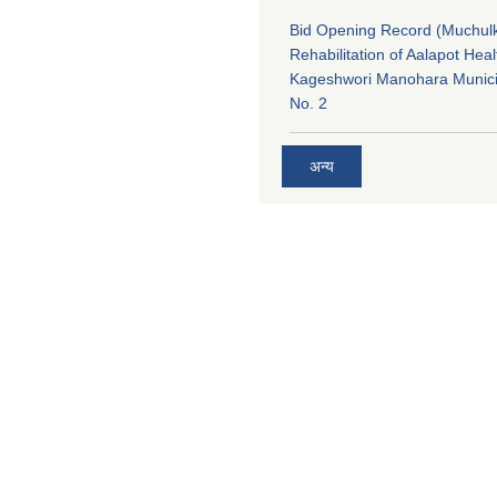
Bid Opening Record (Muchulk
Rehabilitation of Aalapot Heal
Kageshwori Manohara Munici
No. 2
अन्य