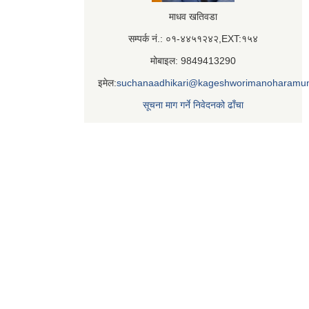
माधव खतिवडा
सम्पर्क नं.: ०१-४४५१२४२,EXT:१५४
मोबाइल: 9849413290
इमेल:
suchanaadhikari@kageshworimanoharamun
सूचना माग गर्ने निवेदनको ढाँचा