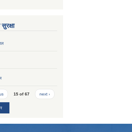
सुरक्षा
ताल
ल
us
15 of 67
next ›
ार