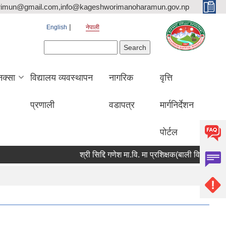
rimun@gmail.com,info@kageshworimanoharamun.gov.np
English
नेपाली
Search form
Search
क्सा
विद्यालय व्यवस्थापन
नागरिक
वृत्ति
प्रणाली
वडापत्र
मार्गनिर्देशन
पोर्टल
श्री सिद्दि गणेश मा.वि. मा प्रशिक्षक(बाली विज्ञान) आवश्यकता 