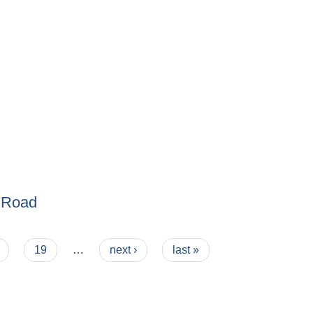
 Road
19
…
next ›
last »