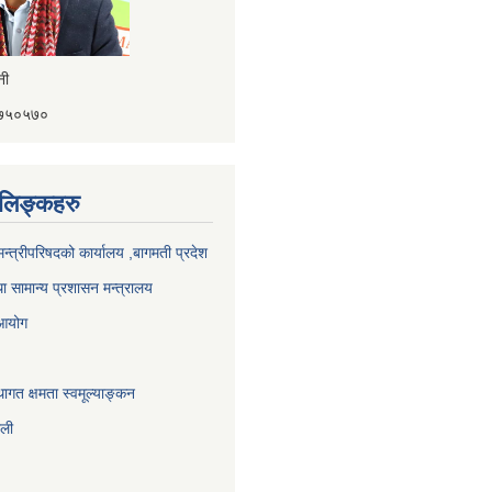
ैनी
४१७५०५७०
ण लिङ्कहरु
 मन्त्रीपरिषदको कार्यालय ,बागमती प्रदेश
ा सामान्य प्रशासन मन्त्रालय
 आयोग
ागत क्षमता स्वमूल्याङ्कन
ाली