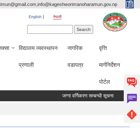
rimun@gmail.com,info@kageshworimanoharamun.gov.np
English
नेपाली
Search form
Search
क्सा
विद्यालय व्यवस्थापन
नागरिक
वृत्ति
प्रणाली
वडापत्र
मार्गनिर्देशन
पोर्टल
जग्गा वर्गिकरण सम्बन्धी सूचना
श्री सिद्दि गण