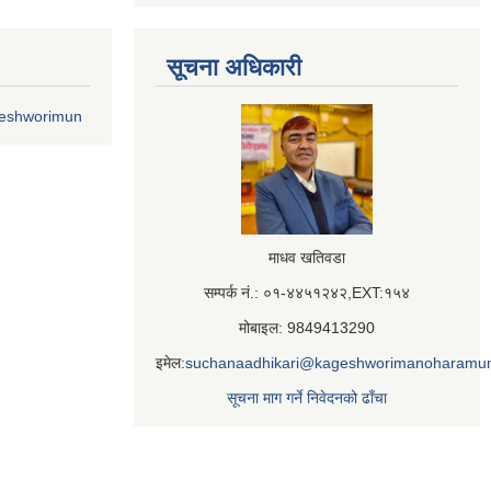
सूचना अधिकारी
geshworimun
माधव खतिवडा
सम्पर्क नं.: ०१-४४५१२४२,EXT:१५४
मोबाइल: 9849413290
इमेल:
suchanaadhikari@kageshworimanoharamun
सूचना माग गर्ने निवेदनको ढाँचा