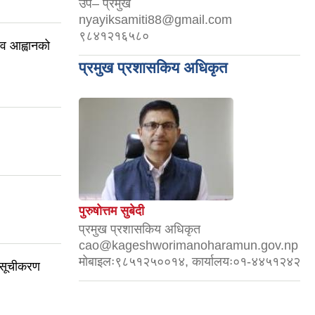
उप– प्रमुख
nyayiksamiti88@gmail.com
९८४१२१६५८०
ाव आह्वानको
प्रमुख प्रशासकिय अधिकृत
पुरुषोत्तम सुबेदी
प्रमुख प्रशासकिय अधिकृत
cao@kageshworimanoharamun.gov.np
मोबाइलः९८५१२५००१४, कार्यालयः०१-४४५१२४२
 सूचीकरण