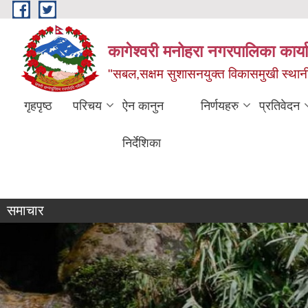
Skip to main content
कागेश्वरी मनोहरा नगरपालिका कार्
"सबल,सक्षम सुशासनयुक्त विकासमुखी स्था
गृहपृष्ठ
परिचय
ऐन कानुन
निर्णयहरु
प्रतिवेदन
निर्देशिका
व्यक्तिगत घटना दर्ता सप्ताह
समाचार