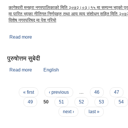
कागेश्वरी मनहरा नगरपालिकाको मिति २०७२।०३।१५ मा सम्पन्न भएको प्
मा पारित भएका नीतिगत निर्णयहरु तथा आय व्यय संशोधन सहित मिति २
विशेष नगरपरिषद् मा पेश गरियो
Read more
about विशेष नगरपरिषद (२०७२)
पुरुषोत्तम सुबेदी
Read more
about पुरुषोत्तम सुबेदी
English
Pages
« first
‹ previous
…
46
47
49
50
51
52
53
54
next ›
last »