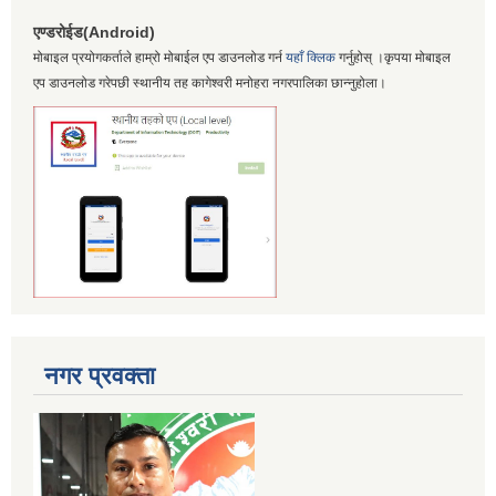
एण्डरोईड(Android)
मोबाइल प्रयोगकर्ताले हाम्रो मोबाईल एप डाउनलोड गर्न
यहाँ क्लिक
गर्नुहोस् ।कृपया मोबाइल
एप डाउनलोड गरेपछी स्थानीय तह कागेश्वरी मनोहरा नगरपालिका छान्नुहोला।
नगर प्रवक्ता