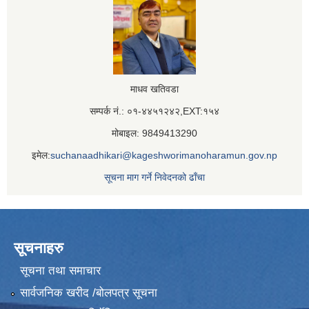
माधव खतिवडा
सम्पर्क नं.: ०१-४४५१२४२,EXT:१५४
मोबाइल: 9849413290
इमेल:
suchanaadhikari@kageshworimanoharamun.gov.np
सूचना माग गर्ने निवेदनको ढाँचा
सूचनाहरु
सूचना तथा समाचार
सार्वजनिक खरीद /बोलपत्र सूचना