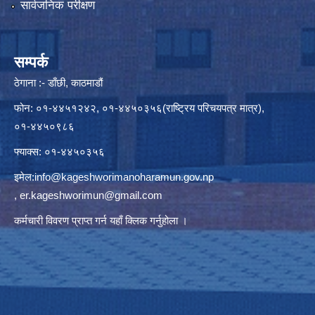
सार्वजनिक परीक्षण
सम्पर्क
ठेगाना :- डाँछी, काठमाडौं
फोन: ०१-४४५१२४२, ०१-४४५०३५६(राष्ट्रिय परिचयपत्र मात्र),
०१-४४५०९८६
फ्याक्स: ०१-४४५०३५६
इमेल:
info@kageshworimanoharamun.gov.np
,
er.kageshworimun@gmail.com
कर्मचारी विवरण प्राप्त गर्न
यहाँ क्लिक
गर्नुहोला ।