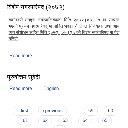
विशेष नगरपरिषद (२०७२)
कागेश्वरी मनहरा नगरपालिकाको मिति २०७२।०३।१५ मा सम्पन्न
भएको प्रथम नगरपरिषद् मा पारित भएका नीतिगत निर्णयहरु तथा आय
व्यय संशोधन सहित मिति २०७२।०५।२५ को विशेष नगरपरिषद् मा पेश
गरियो
Read more
about विशेष नगरपरिषद (२०७२)
पुरुषोत्तम सुबेदी
Read more
about पुरुषोत्तम सुबेदी
English
Pages
« first
‹ previous
…
59
60
61
62
63
64
65