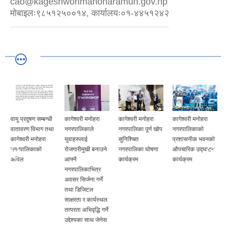
cao@kageshworimanoharamun.gov.np
मोबाइलः९८५१२५००१४, कार्यालयः०१-४४५१२४२
वायु प्रदुषण सम्बन्धी
कागेश्वरी मनोहरा
कागेश्वरी मनोहरा
कागेश्वरी मनोहरा
वातावरण विभाग तथा
नगरपालिकाले
नगरपालिका पूर्ण खोप
नगरपालिकाको
कागेश्वरी मनोहरा
युवाहरुलाई
सुनिश्चित
प्रशासनीक भवनको
नगरपालिकाको
रोजगारीमुखी बनाउने
नगरपालिका घोषणा
औपचारिक उद्घाटन
अपिल
आफ्नै
कार्यक्रम
कार्यक्रम
नगरपालिकाभित्र
अवसर सिर्जना गर्ने
तथा डिजिटल
साक्षरता र कार्यस्थल
तत्परता अभिवृद्धि गर्ने
उद्देश्यका साथ जेनेस