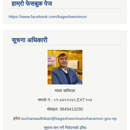
हाम्रो फेसबुक पेज
https://www.facebook.com/kageshworimun
सूचना अधिकारी
माधव खतिवडा
सम्पर्क नं.: ०१-४४५१२४२,EXT:१५४
मोबाइल: 9849413290
इमेल:
suchanaadhikari@kageshworimanoharamun.gov.np
सूचना माग गर्ने निवेदनको ढाँचा