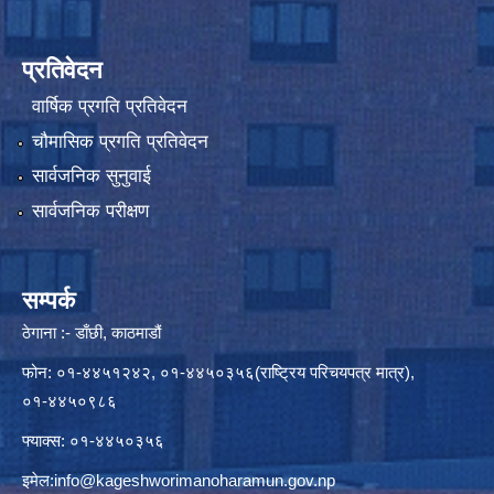
प्रतिवेदन
वार्षिक प्रगति प्रतिवेदन
चौमासिक प्रगति प्रतिवेदन
सार्वजनिक सुनुवाई
सार्वजनिक परीक्षण
सम्पर्क
ठेगाना :- डाँछी, काठमाडौं
फोन: ०१-४४५१२४२, ०१-४४५०३५६(राष्ट्रिय परिचयपत्र मात्र),
०१-४४५०९८६
फ्याक्स: ०१-४४५०३५६
इमेल:
info@kageshworimanoharamun.gov.np