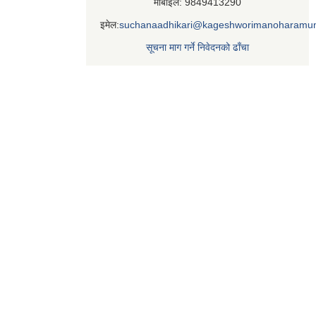
मोबाइल: 9849413290
इमेल:
suchanaadhikari@kageshworimanoharamun
सूचना माग गर्ने निवेदनको ढाँचा