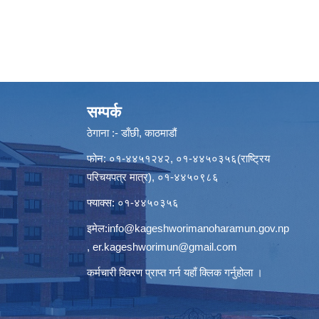
सम्पर्क
ठेगाना :- डाँछी, काठमाडौं
फोन: ०१-४४५१२४२, ०१-४४५०३५६(राष्ट्रिय
परिचयपत्र मात्र), ०१-४४५०९८६
फ्याक्स: ०१-४४५०३५६
इमेल:
info@kageshworimanoharamun.gov.np
,
er.kageshworimun@gmail.com
कर्मचारी विवरण प्राप्त गर्न
यहाँ क्लिक
गर्नुहोला ।