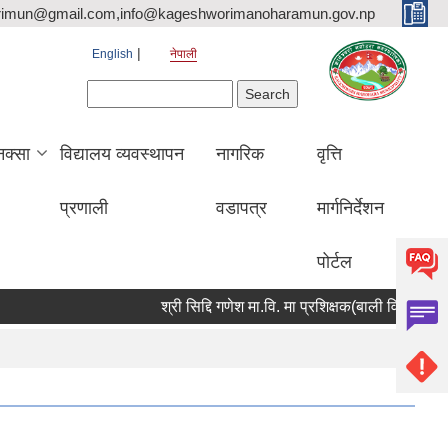
rimun@gmail.com,info@kageshworimanoharamun.gov.np
English
नेपाली
Search form
Search
क्सा
विद्यालय व्यवस्थापन
नागरिक
वृत्ति
प्रणाली
वडापत्र
मार्गनिर्देशन
पोर्टल
श्री सिद्दि गणेश मा.वि. मा प्रशिक्षक(बाली विज्ञान) आवश्यकत