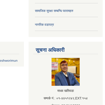
सामाजिक सुरक्षा सम्बन्धि फारामहरु
नागरिक वडापत्र
सूचना अधिकारी
geshworimun
माधव खतिवडा
सम्पर्क नं.: ०१-४४५१२४२,EXT:१५४