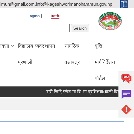
rimun@gmail.com,info@kageshworimanoharamun.gov.np
English
नेपाली
Search form
Search
क्सा
विद्यालय व्यवस्थापन
नागरिक
वृत्ति
प्रणाली
वडापत्र
मार्गनिर्देशन
पोर्टल
श्री सिद्दि गणेश मा.वि. मा प्रशिक्षक(बाली विज्ञान) आवश्यकता 