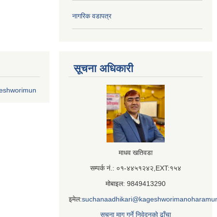
नागरिक वडापत्र
सूचना अधिकारी
geshworimun
माधव खतिवडा
सम्पर्क नं.: ०१-४४५१२४२,EXT:१५४
मोबाइल: 9849413290
इमेल:
suchanaadhikari@kageshworimanoharamun
सूचना माग गर्ने निवेदनको ढाँचा