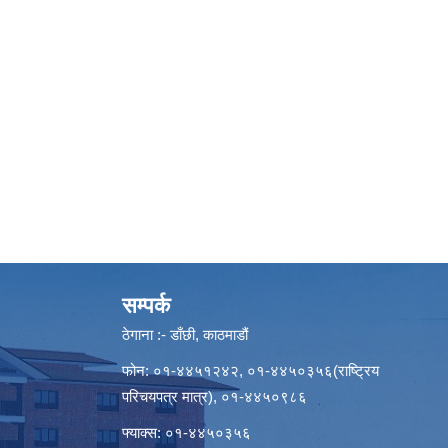
सम्पर्क
ठेगाना :- डाँछी, काठमाडौं
फोन: ०१-४४५१२४२, ०१-४४५०३५६(राष्ट्रिय
परिचयपत्र मात्र), ०१-४४५०९८६
फ्याक्स: ०१-४४५०३५६