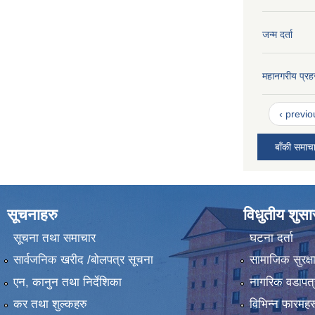
जन्म दर्ता
महानगरीय प्रह
‹ previo
बाँकी समाच
सूचनाहरु
विधुतीय शुस
सूचना तथा समाचार
घटना दर्ता
सार्वजनिक खरीद /बोलपत्र सूचना
सामाजिक सुरक्ष
एन, कानुन तथा निर्देशिका
नागरिक वडापत्
कर तथा शुल्कहरु
विभिन्न फारमहर