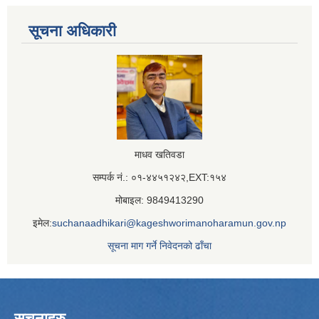
सूचना अधिकारी
माधव खतिवडा
सम्पर्क नं.: ०१-४४५१२४२,EXT:१५४
मोबाइल: 9849413290
इमेल:
suchanaadhikari@kageshworimanoharamun.gov.np
सूचना माग गर्ने निवेदनको ढाँचा
सूचनाहरु