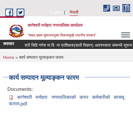
Skip to main content
English
नेपाली
कागेश्वरी मनोहरा नगरपालिका कार्यालय
"सबल,सक्षम सुशासनयुक्त विकासमुखी स्थानीय सरकार"
समाचार
श्री सिद्दि गणेश मा.वि. मा प्रशिक्षक(बाली विज्ञान) आवश्यकता सम्बन्धी सूचना
You are here
Home
» कार्य सम्पादन मूल्याङ्कन फारम
कार्य सम्पादन मूल्याङ्कन फारम
Documents:
कागेश्वरी मनोहरा नगरपालिकाको करार कर्मचारीको कासमू
फाराम.pdf