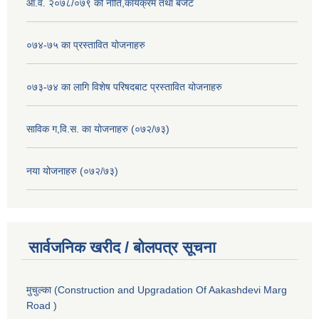
आ.व. २०७८/०७९ को नीति,कार्यक्रम तथा बजेट
०७४-७५ का प्रस्तावित योजनाहरु
०७३-७४ का लागि विशेष परिषदबाट प्रस्तावित योजनाहरु
साविक ग,वि.स. का योजनाहरु (०७२/७३)
नया योजनाहरु (०७२/७३)
सार्वजनिक खरीद / बोलपत्र सूचना
मुचुल्का (Construction and Upgradation Of Aakashdevi Marg
Road )