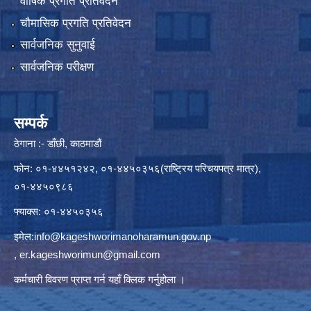
वार्षिक प्रगति प्रतिवेदन
चौमासिक प्रगति प्रतिवेदन
सार्वजनिक सुनुवाई
सार्वजनिक परीक्षण
सम्पर्क
ठेगाना :- डाँछी, काठमाडौं
फोन: ०१-४४५१२४२, ०१-४४५०३५६(राष्ट्रिय परिचयपत्र मात्र),
०१-४४५०९८६
फ्याक्स: ०१-४४५०३५६
इमेल:
info@kageshworimanoharamun.gov.np
,
er.kageshworimun@gmail.com
कर्मचारी विवरण प्राप्त गर्न
यहाँ क्लिक
गर्नुहोला ।