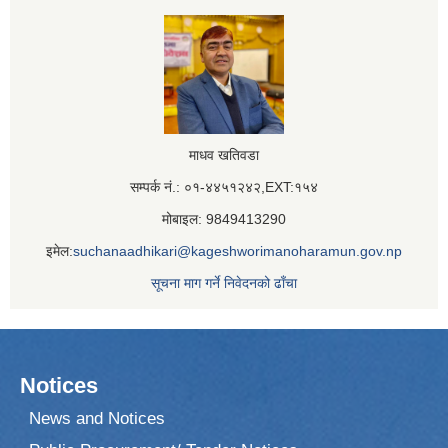
माधव खतिवडा
सम्पर्क नं.: ०१-४४५१२४२,EXT:१५४
मोबाइल: 9849413290
इमेल:
suchanaadhikari@kageshworimanoharamun.gov.np
सूचना माग गर्ने निवेदनको ढाँचा
Notices
News and Notices