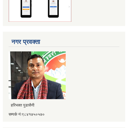
नगर प्रवक्ता
हरिभक्त पुडासैनी
सम्पर्क नंः९८४१७५०५७०