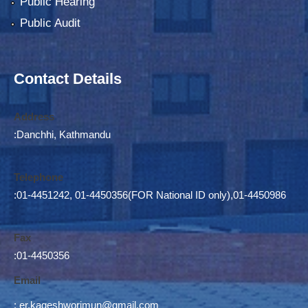
Public Hearing
Public Audit
Contact Details
Address
:Danchhi, Kathmandu
Telephone
:01-4451242, 01-4450356(FOR National ID only),01-4450986
Fax
:01-4450356
Email
:
er.kageshworimun@gmail.com