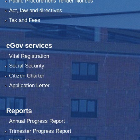
Public Procurement/ Tender Notices
Act, law and directives
Tax and Fees
eGov services
Vital Registration
Social Security
Citizen Charter
Application Letter
Reports
Annual Progress Report
Trimester Progress Report