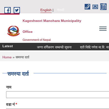
Skip to main content
English
नेपाली
Kageshwori Manohara Municipality
Office
Government of Nepal
Latest
जग्गा वर्गिकरण सम्बन्धी सूचना
श्री सिद्दि गणेश मा.वि. मा प्रश
You are here
Home
» समस्या दर्ता
समस्या दर्ता
नाम
वडा नं
*