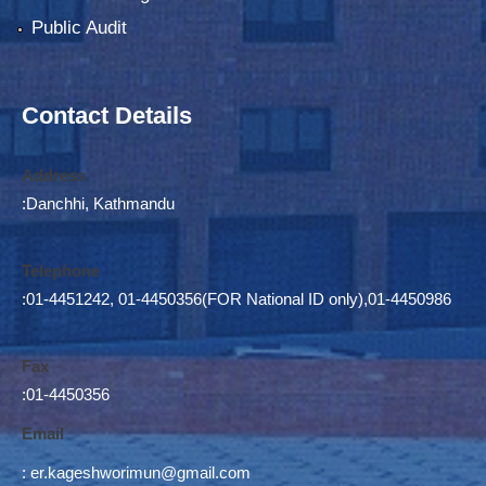
Public Audit
Contact Details
Address
:Danchhi, Kathmandu
Telephone
:01-4451242, 01-4450356(FOR National ID only),01-4450986
Fax
:01-4450356
Email
:
er.kageshworimun@gmail.com