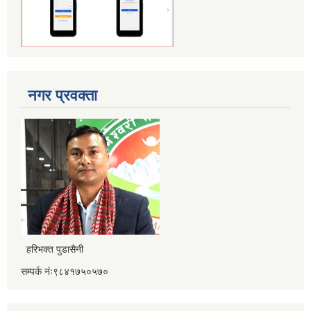
नगर प्रवक्ता
हरिभक्त पुडासैनी
सम्पर्क नंः९८४१७५०५७०