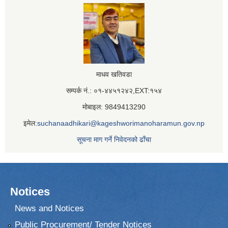
माधव खतिवडा
सम्पर्क नं.: ०१-४४५१२४२,EXT:१५४
मोबाइल: 9849413290
इमेल:
suchanaadhikari@kageshworimanoharamun.gov.np
सूचना माग गर्ने निवेदनको ढाँचा
Notices
News and Notices
Public Procurement/ Tender Notices