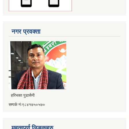
नगर प्रवक्ता
हरिभक्त पुडासैनी
सम्पर्क नंः९८४१७५०५७०
महत्वपूर्ण लिङ्कहरु