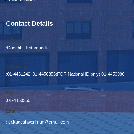
Contact Details
Address
:Danchhi, Kathmandu
Telephone
:01-4451242, 01-4450356(FOR National ID only),01-4450986
Fax
:01-4450356
Email
:
er.kageshworimun@gmail.com