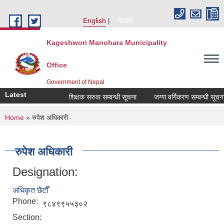
Skip to main content
English
नेपाली
Kageshwori Manohara Municipality
Office
Government of Nepal
Latest
शिक्षक सरुवा सम्बन्धी सूचना
जग्गा वर्गिकरण सम्बन्धी सूचना
You are here
Home
» रुपेश अधिकारी
रुपेश अधिकारी
Designation:
अधिकृत छैटौँ
Phone:
९८४९९५५३०२
Section: