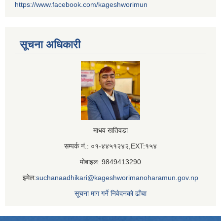
https://www.facebook.com/kageshworimun
सूचना अधिकारी
माधव खतिवडा
सम्पर्क नं.: ०१-४४५१२४२,EXT:१५४
मोबाइल: 9849413290
इमेल:
suchanaadhikari@kageshworimanoharamun.gov.np
सूचना माग गर्ने निवेदनको ढाँचा