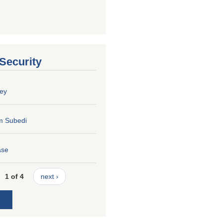
 Security
ey
m Subedi
ase
1 of 4
next ›