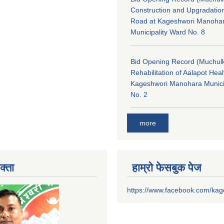
Construction and Upgradatio
Road at Kageshwori Manoha
Municipality Ward No. 8
Bid Opening Record (Muchulk
Rehabilitation of Aalapot Heal
Kageshwori Manohara Munici
No. 2
more
क्ता
हाम्रो फेसबुक पेज
https://www.facebook.com/ka