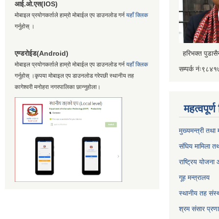
आई.ओ.एस(IOS)
मोबाइल प्रयोगकर्ताले हाम्रो मोबाईल एप डाउनलोड गर्न
यहाँ क्लिक
गर्नुहोस् ।
एण्डरोईड(Android)
हरिभक्त पुडास
मोबाइल प्रयोगकर्ताले हाम्रो मोबाईल एप डाउनलोड गर्न
यहाँ क्लिक
सम्पर्क नंः९८
गर्नुहोस् ।कृपया मोबाइल एप डाउनलोड गरेपछी स्थानीय तह
कागेश्वरी मनोहरा नगरपालिका छान्नुहोला।
महत्वपूर्
मुख्यमन्त्री तथा
संघिय मामिला तथ
राष्ट्रिय योजना
गूह मन्त्रालय
स्थानीय तह संस्थ
श्रम संसार प्रण