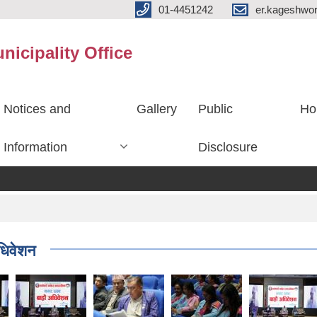
01-4451242
er.kageshwo
icipality Office
Notices and
Gallery
Public
Ho
Information
Disclosure
धिवेशन