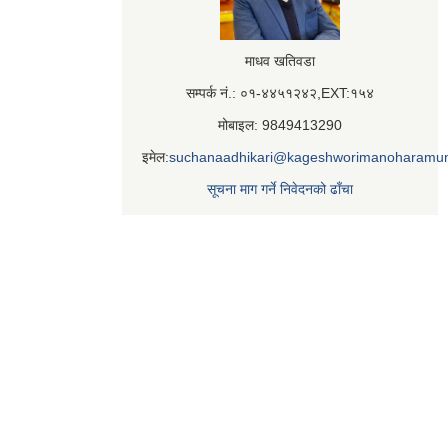
माधव खतिवडा
सम्पर्क नं.: ०१-४४५१२४२,EXT:१५४
मोबाइल: 9849413290
इमेल:
suchanaadhikari@kageshworimanoharamun
सूचना माग गर्ने निवेदनको ढाँचा