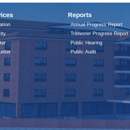
ices
Reports
ation
Annual Progress Report
ity
Trimester Progress Report
ter
Public Hearing
Letter
Public Audit