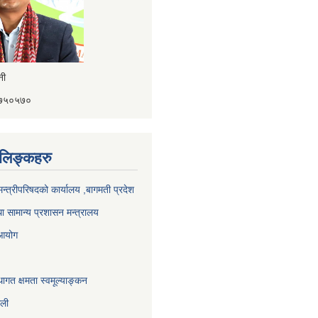
ैनी
४१७५०५७०
ण लिङ्कहरु
 मन्त्रीपरिषदको कार्यालय ,बागमती प्रदेश
ा सामान्य प्रशासन मन्त्रालय
 आयोग
ागत क्षमता स्वमूल्याङ्कन
ाली