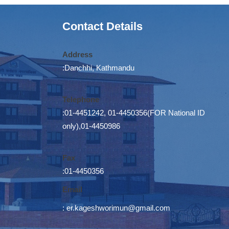
Contact Details
Address
:Danchhi, Kathmandu
Telephone
:01-4451242, 01-4450356(FOR National ID
only),01-4450986
Fax
:01-4450356
Email
:
er.kageshworimun@gmail.com