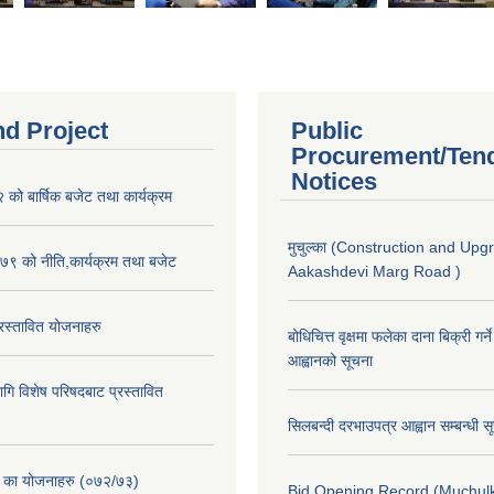
nd Project
Public
Procurement/Ten
Notices
ो बार्षिक बजेट तथा कार्यक्रम
मुचुल्का (Construction and Upg
९ को नीति,कार्यक्रम तथा बजेट
Aakashdevi Marg Road )
स्तावित योजनाहरु
बोधिचित्त वृक्षमा फलेका दाना बिक्री गर्न
आह्वानको सूचना
ि विशेष परिषदबाट प्रस्तावित
सिलबन्दी दरभाउपत्र आह्वान सम्बन्धी 
. का योजनाहरु (०७२/७३)
Bid Opening Record (Muchulk