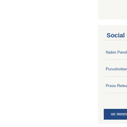
Social
Nabin Pand
Purushotta
Press Rele
थप समाचार