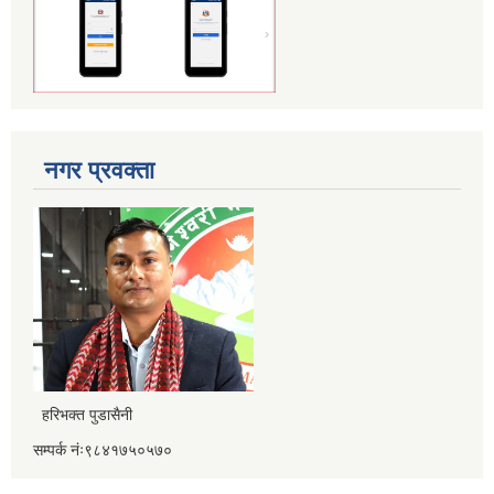
नगर प्रवक्ता
हरिभक्त पुडासैनी
सम्पर्क नंः९८४१७५०५७०