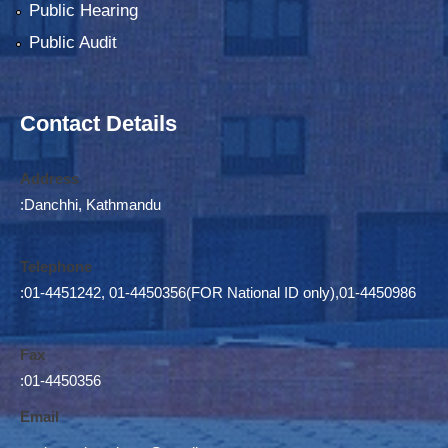
Public Hearing
Public Audit
Contact Details
Address
:Danchhi, Kathmandu
Telephone
:01-4451242, 01-4450356(FOR National ID only),01-4450986
Fax
:01-4450356
Email