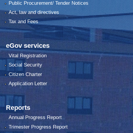
Public Procurement/ Tender Notices
Act, law and directives
Tax and Fees
eGov services
Vital Registration
Social Security
Citizen Charter
Application Letter
Reports
Annual Progress Report
Trimester Progress Report