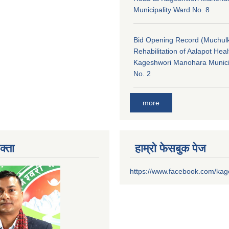
Municipality Ward No. 8
Bid Opening Record (Muchulk
Rehabilitation of Aalapot Heal
Kageshwori Manohara Munici
No. 2
more
क्ता
हाम्रो फेसबुक पेज
https://www.facebook.com/ka