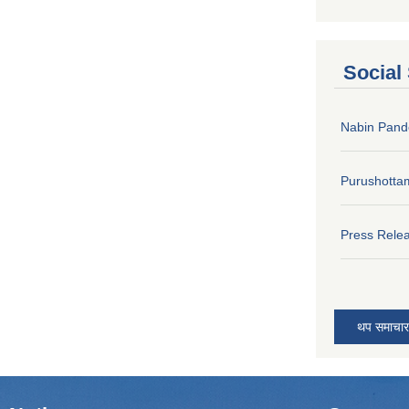
Social
Nabin Pand
Purushotta
Press Rele
थप समाचार