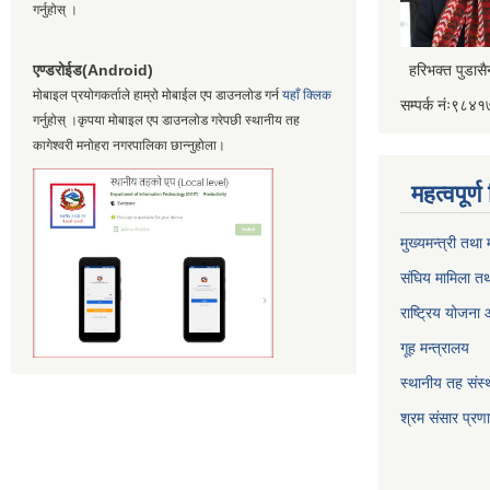
गर्नुहोस् ।
एण्डरोईड(Android)
हरिभक्त पुडास
मोबाइल प्रयोगकर्ताले हाम्रो मोबाईल एप डाउनलोड गर्न
यहाँ क्लिक
सम्पर्क नंः९८
गर्नुहोस् ।कृपया मोबाइल एप डाउनलोड गरेपछी स्थानीय तह
कागेश्वरी मनोहरा नगरपालिका छान्नुहोला।
महत्वपूर्
मुख्यमन्त्री तथा
संघिय मामिला तथ
राष्ट्रिय योजना
गूह मन्त्रालय
स्थानीय तह संस्थ
श्रम संसार प्रण