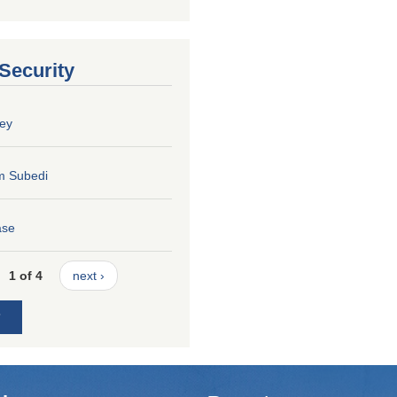
 Security
ey
m Subedi
ase
1 of 4
next ›