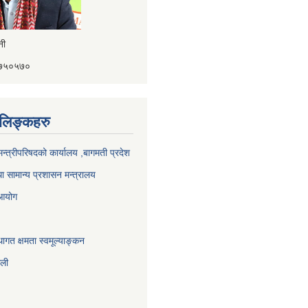
ैनी
४१७५०५७०
ण लिङ्कहरु
 मन्त्रीपरिषदको कार्यालय ,बागमती प्रदेश
ा सामान्य प्रशासन मन्त्रालय
 आयोग
ागत क्षमता स्वमूल्याङ्कन
ाली