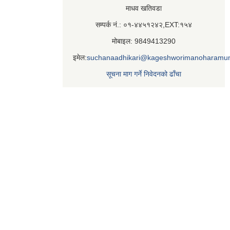
माधव खतिवडा
सम्पर्क नं.: ०१-४४५१२४२,EXT:१५४
मोबाइल: 9849413290
इमेल:
suchanaadhikari@kageshworimanoharamun
सूचना माग गर्ने निवेदनको ढाँचा