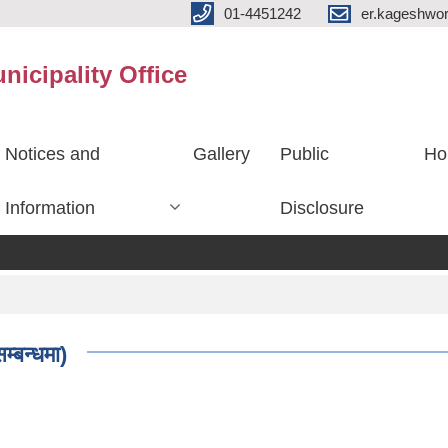
01-4451242
er.kageshwo
icipality Office
Notices and
Gallery
Public
Ho
Information
Disclosure
जग्गा 
म्बन्धमा)