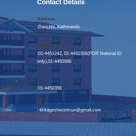
Contact Details
Address
:Danchhi, Kathmandu
Telephone
:01-4451242, 01-4450356(FOR National ID
only),01-4450986
Fax
:01-4450356
Email
:
er.kageshworimun@gmail.com