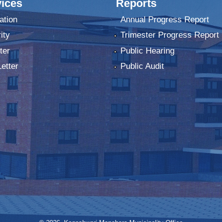
ices
Reports
ation
Annual Progress Report
ity
Trimester Progress Report
ter
Public Hearing
Letter
Public Audit