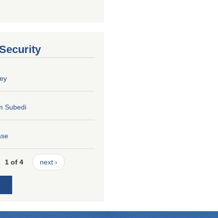
 Security
ey
m Subedi
ase
1 of 4
next ›