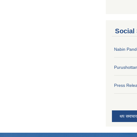
Social
Nabin Pand
Purushotta
Press Rele
थप समाचार