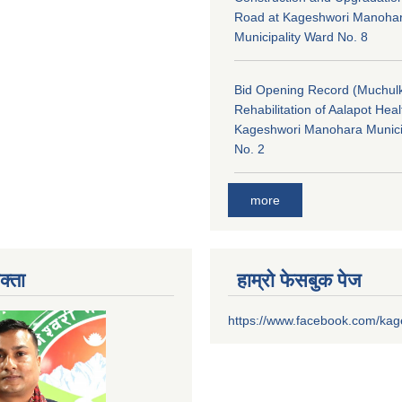
Road at Kageshwori Manoha
Municipality Ward No. 8
Bid Opening Record (Muchulk
Rehabilitation of Aalapot Heal
Kageshwori Manohara Munici
No. 2
more
क्ता
हाम्रो फेसबुक पेज
https://www.facebook.com/ka