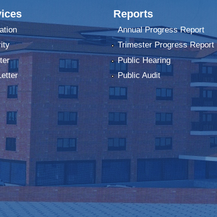
ices
Reports
ation
Annual Progress Report
ity
Trimester Progress Report
ter
Public Hearing
Letter
Public Audit