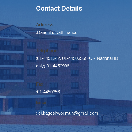
Contact Details
Address
:Danchhi, Kathmandu
Telephone
:01-4451242, 01-4450356(FOR National ID
only),01-4450986
Fax
:01-4450356
Email
:
er.kageshworimun@gmail.com