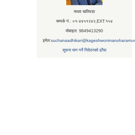
माधव खतिवडा
सम्पर्क नं.: ०१-४४५१२४२,EXT:१५४
मोबाइल: 9849413290
इमेल:
suchanaadhikari@kageshworimanoharamun
सूचना माग गर्ने निवेदनको ढाँचा