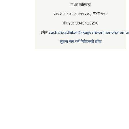
माधव खतिवडा
सम्पर्क नं.: ०१-४४५१२४२,EXT:१५४
मोबाइल: 9849413290
इमेल:
suchanaadhikari@kageshworimanoharamun
सूचना माग गर्ने निवेदनको ढाँचा