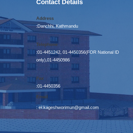
Contact Details
Address
:Danchhi, Kathmandu
Telephone
:01-4451242, 01-4450356(FOR National ID
only),01-4450986
Fax
:01-4450356
Email
:
er.kageshworimun@gmail.com