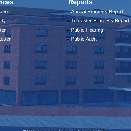
ices
Reports
ation
Annual Progress Report
ity
Trimester Progress Report
ter
Public Hearing
Letter
Public Audit