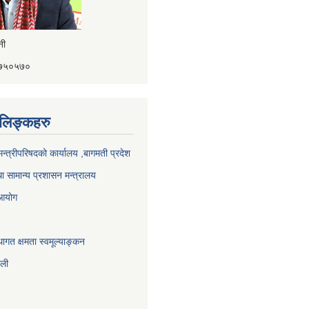
ैनी
४१७५०५७०
ण लिङ्कहरु
 मन्त्रीपरिषदको कार्यालय ,बागमती प्रदेश
ा सामान्य प्रशासन मन्त्रालय
 आयोग
ागत क्षमता स्वमूल्याङ्कन
ाली