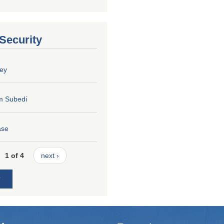
 Security
ey
m Subedi
ase
1 of 4
next ›