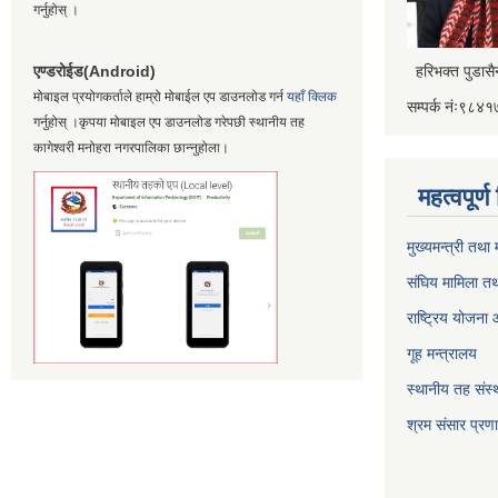
गर्नुहोस् ।
एण्डरोईड(Android)
हरिभक्त पुडास
मोबाइल प्रयोगकर्ताले हाम्रो मोबाईल एप डाउनलोड गर्न
यहाँ क्लिक
सम्पर्क नंः९८
गर्नुहोस् ।कृपया मोबाइल एप डाउनलोड गरेपछी स्थानीय तह
कागेश्वरी मनोहरा नगरपालिका छान्नुहोला।
महत्वपूर्
मुख्यमन्त्री तथा
संघिय मामिला तथ
राष्ट्रिय योजना
गूह मन्त्रालय
स्थानीय तह संस्थ
श्रम संसार प्रण