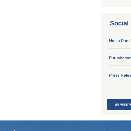
Social
Nabin Pand
Purushotta
Press Rele
थप समाचार