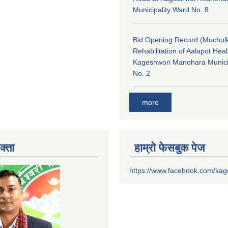
Municipality Ward No. 8
Bid Opening Record (Muchulk
Rehabilitation of Aalapot Heal
Kageshwori Manohara Munici
No. 2
more
क्ता
हाम्रो फेसबुक पेज
https://www.facebook.com/ka