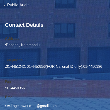
Public Audit
Contact Details
Address
:Danchhi, Kathmandu
Telephone
:01-4451242, 01-4450356(FOR National ID only),01-4450986
Fax
:01-4450356
Email
:
er.kageshworimun@gmail.com