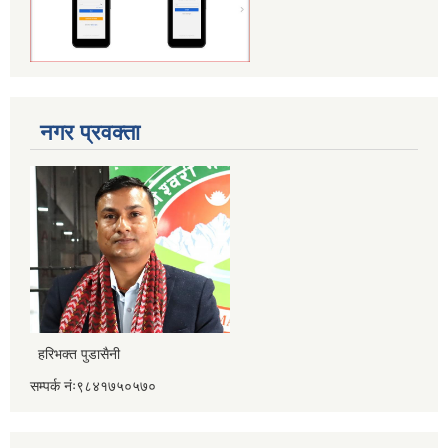
नगर प्रवक्ता
हरिभक्त पुडासैनी
सम्पर्क नंः९८४१७५०५७०