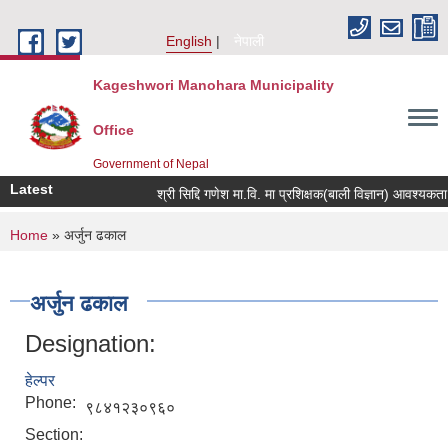
Skip to main content
English
नेपाली
Kageshwori Manohara Municipality
Office
Government of Nepal
Latest
श्री सिद्दि गणेश मा.वि. मा प्रशिक्षक(बाली विज्ञान) आवश्यकता सम्बन्
You are here
Home
» अर्जुन ढकाल
अर्जुन ढकाल
Designation:
हेल्पर
Phone:
९८४१२३०९६०
Section: