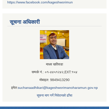
https://www.facebook.com/kageshworimun
सूचना अधिकारी
माधव खतिवडा
सम्पर्क नं.: ०१-४४५१२४२,EXT:१५४
मोबाइल: 9849413290
इमेल:
suchanaadhikari@kageshworimanoharamun.gov.np
सूचना माग गर्ने निवेदनको ढाँचा