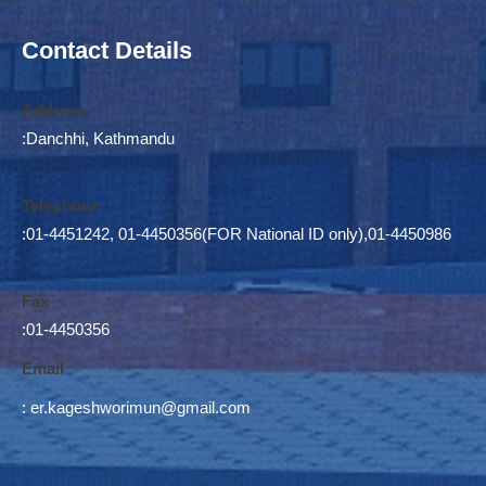
Contact Details
Address
:Danchhi, Kathmandu
Telephone
:01-4451242, 01-4450356(FOR National ID only),01-4450986
Fax
:01-4450356
Email
:
er.kageshworimun@gmail.com