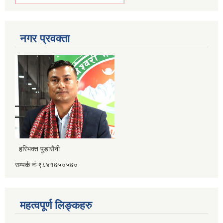
नगर प्रवक्ता
हरिभक्त पुडासैनी
सम्पर्क नंः९८४१७५०५७०
महत्वपूर्ण लिङ्कहरु