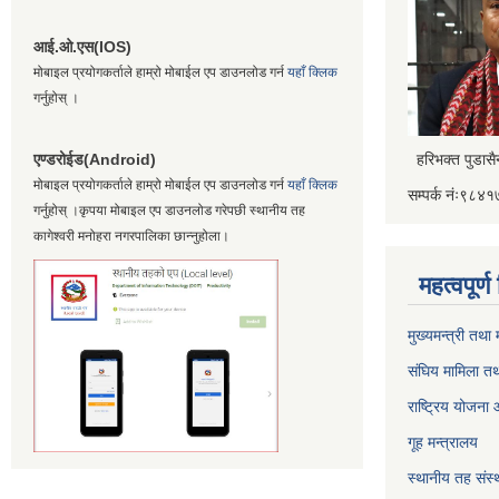
आई.ओ.एस(IOS)
मोबाइल प्रयोगकर्ताले हाम्रो मोबाईल एप डाउनलोड गर्न
यहाँ क्लिक
गर्नुहोस् ।
एण्डरोईड(Android)
हरिभक्त पुडास
मोबाइल प्रयोगकर्ताले हाम्रो मोबाईल एप डाउनलोड गर्न
यहाँ क्लिक
सम्पर्क नंः९८
गर्नुहोस् ।कृपया मोबाइल एप डाउनलोड गरेपछी स्थानीय तह
कागेश्वरी मनोहरा नगरपालिका छान्नुहोला।
महत्वपूर्
मुख्यमन्त्री तथा
संघिय मामिला तथ
राष्ट्रिय योजना
गूह मन्त्रालय
स्थानीय तह संस्थ