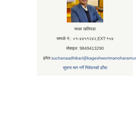
माधव खतिवडा
सम्पर्क नं.: ०१-४४५१२४२,EXT:१५४
मोबाइल: 9849413290
इमेल:
suchanaadhikari@kageshworimanoharamun
सूचना माग गर्ने निवेदनको ढाँचा