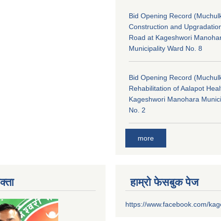
Bid Opening Record (Muchulk
Construction and Upgradatio
Road at Kageshwori Manoha
Municipality Ward No. 8
Bid Opening Record (Muchulk
Rehabilitation of Aalapot Heal
Kageshwori Manohara Munici
No. 2
more
क्ता
हाम्रो फेसबुक पेज
https://www.facebook.com/ka