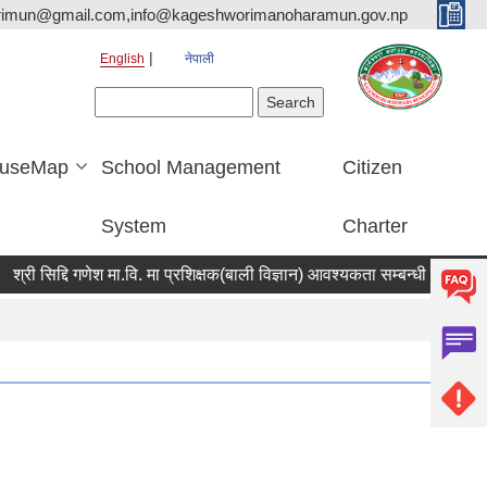
rimun@gmail.com,info@kageshworimanoharamun.gov.np
English
नेपाली
Search form
Search
useMap
School Management
Citizen
System
Charter
सिद्दि गणेश मा.वि. मा प्रशिक्षक(बाली विज्ञान) आवश्यकता सम्बन्धी सूचना
कर त