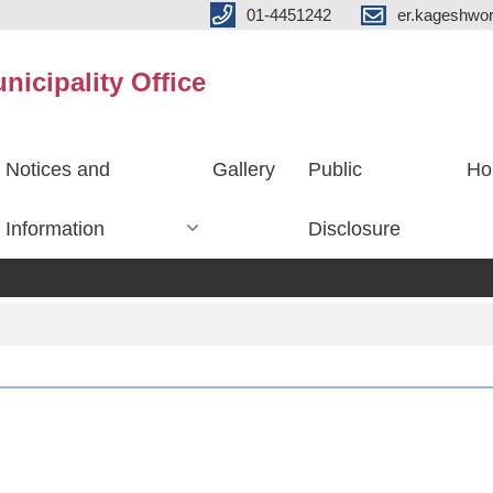
01-4451242
er.kageshwo
icipality Office
Notices and
Gallery
Public
Ho
Information
Disclosure
श्री 