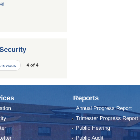
ाली
 Security
 previous
4 of 4
ices
Reports
ation
Annual Progress Report
ity
Trimester Progress Report
ter
Public Hearing
Letter
Public Audit