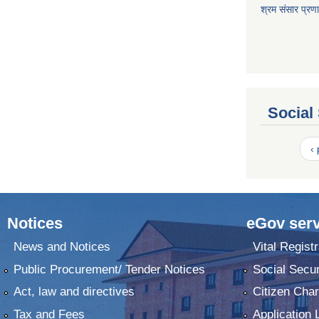
श्रम संसार प्रण
Social
‹
Notices
eGov serv
News and Notices
Vital Registr
Public Procurement/ Tender Notices
Social Secur
Act, law and directives
Citizen Char
Tax and Fees
Application 