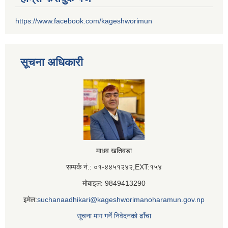
https://www.facebook.com/kageshworimun
सूचना अधिकारी
माधव खतिवडा
सम्पर्क नं.: ०१-४४५१२४२,EXT:१५४
मोबाइल: 9849413290
इमेल:
suchanaadhikari@kageshworimanoharamun.gov.np
सूचना माग गर्ने निवेदनको ढाँचा