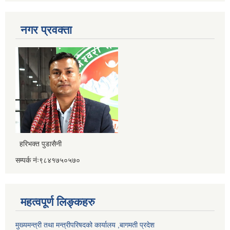
नगर प्रवक्ता
हरिभक्त पुडासैनी
सम्पर्क नंः९८४१७५०५७०
महत्वपूर्ण लिङ्कहरु
मुख्यमन्त्री तथा मन्त्रीपरिषदको कार्यालय ,बागमती प्रदेश