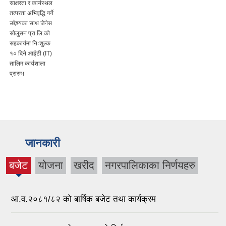
साक्षरता र कार्यस्थल
तत्परता अभिवृद्धि गर्ने
उद्देश्यका साथ जेनेस
सोलुसन प्रा.लि.को
सहकार्यमा निःशुल्क
१० दिने आईटी (IT)
तालिम कार्यशाला
प्रारम्भ
जानकारी
बजेट
योजना
खरीद
नगरपालिकाका निर्णयहरु
(active
tab)
आ.व.२०८१/८२ को बार्षिक बजेट तथा कार्यक्रम